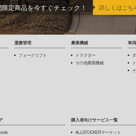
間限定商品を今すぐチェック！
詳しくはこち
運搬管理
農業機械
車
フォークリフト
トラクター
ダ
その他農業機械
ト
そ
ア
購入者向けサービス一覧
book
ALLSTOCKERマーケット