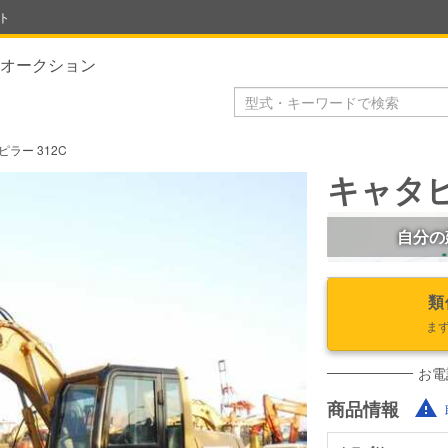
ト
オークション
ピラー 312C
キャタピ
自分の
類
ま
お電
商品情報