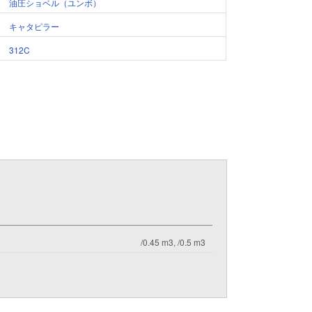
油圧ショベル（ユンボ）
キャタピラー
312C
/0.45 m3, /0.5 m3