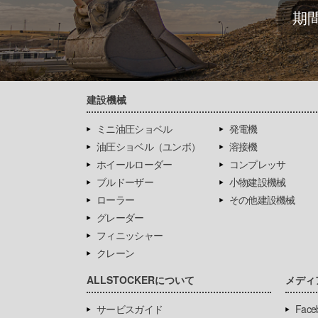
期
建設機械
ミニ油圧ショベル
発電機
油圧ショベル（ユンボ）
溶接機
ホイールローダー
コンプレッサ
ブルドーザー
小物建設機械
ローラー
その他建設機械
グレーダー
フィニッシャー
クレーン
ALLSTOCKERについて
メディ
サービスガイド
Face