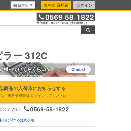
無料会員登録
ログイン
日本語
0569
58
1822
-
-
受付時間 9:00〜18:00（土日祝除く）
検索
ラー 312C
建機っていくらくらい？
Check!
似商品の入荷時にお知らせする
ずは、無料会員登録/ログインしてください
0569-58-1822
話ください
取引に関する注意事項