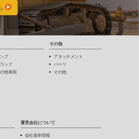
ら
両
その他
ンプ
アタッチメント
ラック
パーツ
の他車両
その他
運営会社について
会社基本情報