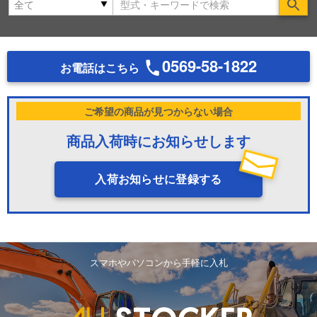
Se
0569-58-1822
お電話はこちら
ご希望の商品が見つからない場合
商品入荷時にお知らせします
入荷お知らせに登録する
スマホやパソコンから手軽に入札