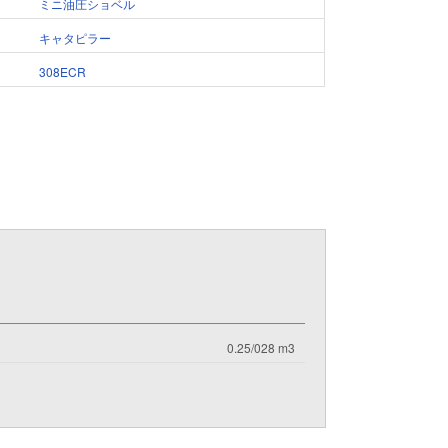
ミニ油圧ショベル
キャタピラー
308ECR
0.25/028 m3