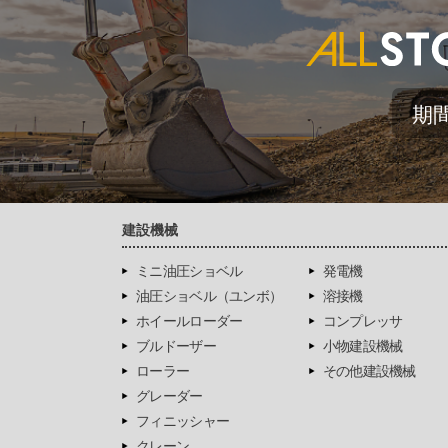
期
建設機械
ミニ油圧ショベル
発電機
油圧ショベル（ユンボ）
溶接機
ホイールローダー
コンプレッサ
ブルドーザー
小物建設機械
ローラー
その他建設機械
グレーダー
フィニッシャー
クレーン