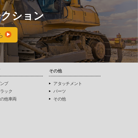
ークション
ら
両
その他
ンプ
アタッチメント
ラック
パーツ
の他車両
その他