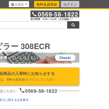
無料会員登録
ログイン
日本語
0569
58
1822
-
-
受付時間 9:00〜18:00（土日祝除く）
検索
ラー 308ECR
建機っていくらくらい？
Check!
似商品の入荷時にお知らせする
ずは、無料会員登録/ログインしてください
0569-58-1822
話ください
取引に関する注意事項