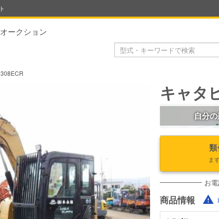
ト
オークション
308ECR
キャタピ
自分の
類
ま
お電
商品情報