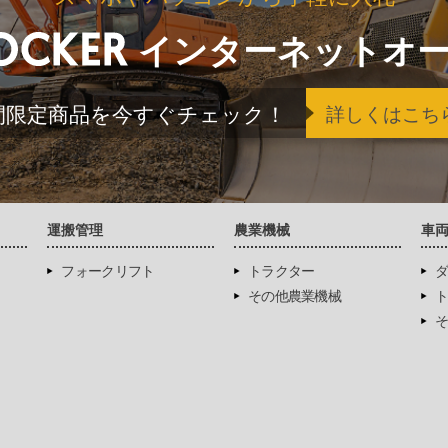
インターネットオ
間限定商品を今すぐチェック！
詳しくはこち
運搬管理
農業機械
車
フォークリフト
トラクター
ダ
その他農業機械
ト
そ