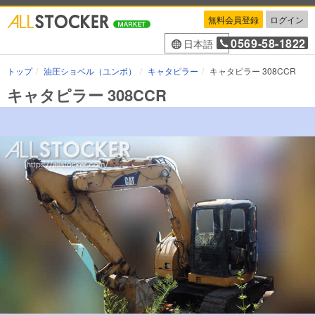
無料会員登録
ログイン
0569-58-1822
日本語
トップ
油圧ショベル（ユンボ）
キャタピラー
キャタピラー 308CCR
キャタピラー 308CCR