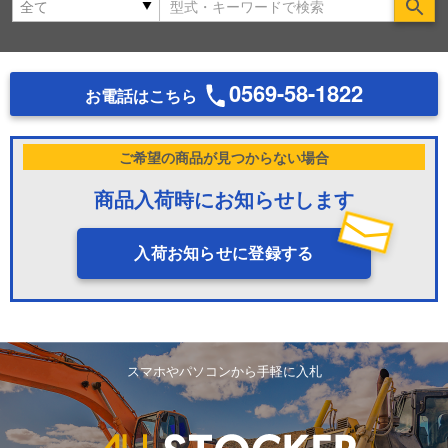
Se
0569-58-1822
お電話はこちら
ご希望の商品が見つからない場合
商品入荷時にお知らせします
入荷お知らせに登録する
スマホやパソコンから手軽に入札