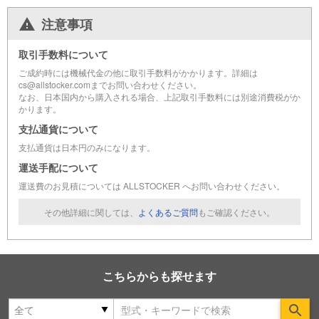
注意事項
取引手数料について
ご成約時には機械代金の他に取引手数料がかかります。詳細は
cs@allstocker.comまでお問い合わせください。
なお、日本国内から購入される場合、上記取引手数料には別途消費税がか
かります。
支払通貨について
支払通貨は日本円のみになります。
運送手配について
運送費のお見積については ALLSTOCKER へお問い合わせください。
その他詳細に関しては、
よくあるご質問
もご確認ください。
こちらからも探せます
Se