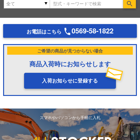
Se
0569-58-1822
お電話はこちら
ご希望の商品が見つからない場合
商品入荷時にお知らせします
入荷お知らせに登録する
スマホやパソコンから手軽に入札