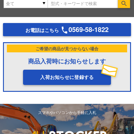
Se
0569-58-1822
お電話はこちら
ご希望の商品が見つからない場合
商品入荷時にお知らせします
入荷お知らせに登録する
スマホやパソコンから手軽に入札