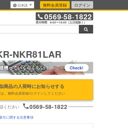
無料会員登録
ログイン
日本語
0569
58
1822
-
-
受付時間 9:00〜18:00（土日祝除く）
検索
R-NKR81LAR
建機っていくらくらい？
Check!
似商品の入荷時にお知らせする
ずは、無料会員登録/ログインしてください
0569-58-1822
話ください
取引に関する注意事項