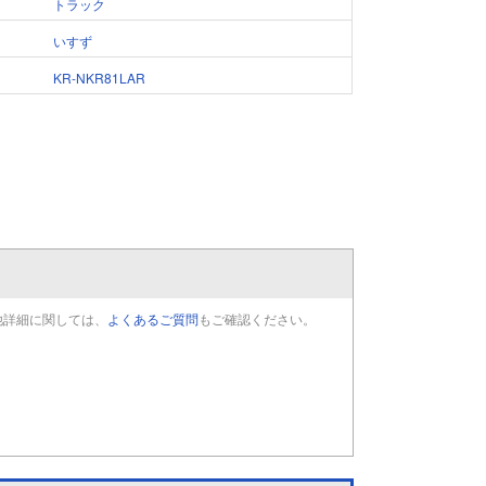
トラック
いすず
KR-NKR81LAR
他詳細に関しては、
よくあるご質問
もご確認ください。