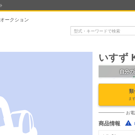
ト
オークション
いすず K
自分の
類
ま
お電
商品情報