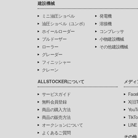
建設機械
ミニ油圧ショベル
発電機
油圧ショベル（ユンボ）
溶接機
ホイールローダー
コンプレッサ
ブルドーザー
小物建設機械
ローラー
その他建設機械
グレーダー
フィニッシャー
クレーン
ALLSTOCKERについて
メディ
サービスガイド
Face
無料会員登録
X(旧Tw
商品の購入方法
YouT
商品の販売方法
TikTo
オークションについて
LINE
よくあるご質問
その他