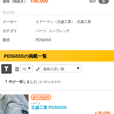
36,000
5
合計
価格（税抜き）
¥
製品情報
メーカー
エアーマン（北越工業）, 北越工業
カテゴリ
パーツ, コンプレッサ
型式
PDS655S
PDS655Sの掲載一覧
Search conditions
件数
並び替え条件
1
件が一致しました
(全 5件を表示中)
値下げ交渉可
パーツ
北越工業
PDS655S
36,000
¥