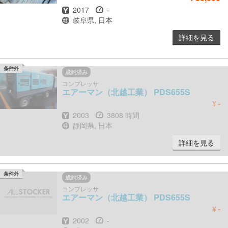
年式
時間
2017
-
場所
岐阜県, 日本
詳細を見る
条件外
成約済み
コンプレッサ
エアーマン（北越工業）
PDS655S
-
¥
年式
時間
2003
3808 時間
場所
静岡県, 日本
詳細を見る
条件外
成約済み
コンプレッサ
エアーマン（北越工業）
PDS655S
-
¥
年式
時間
2002
-