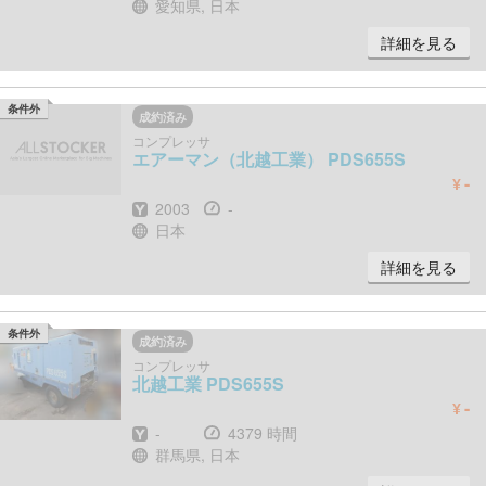
場所
愛知県, 日本
詳細を見る
条件外
成約済み
コンプレッサ
エアーマン（北越工業）
PDS655S
-
¥
年式
時間
2003
-
場所
日本
詳細を見る
条件外
成約済み
コンプレッサ
北越工業
PDS655S
-
¥
年式
時間
-
4379 時間
場所
群馬県, 日本