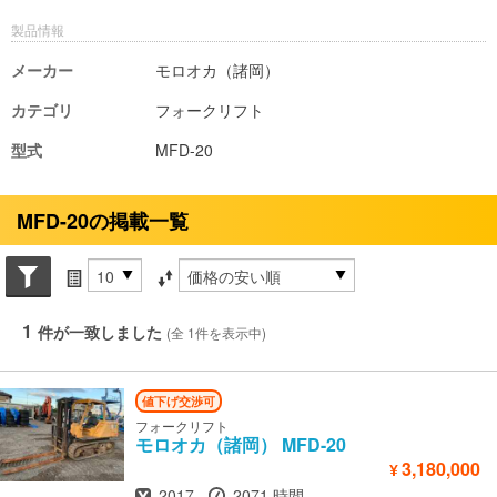
製品情報
メーカー
モロオカ（諸岡）
カテゴリ
フォークリフト
型式
MFD-20
MFD-20の掲載一覧
Search conditions
件数
並び替え条件
1
件が一致しました
(全 1件を表示中)
値下げ交渉可
フォークリフト
モロオカ（諸岡）
MFD-20
3,180,000
¥
年式
時間
2017
2071 時間