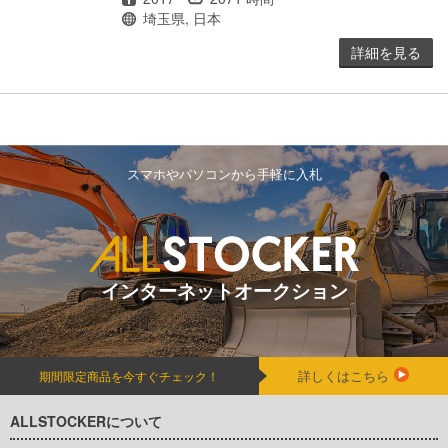
場所
埼玉県, 日本
詳細を見る
スマホやパソコンから手軽に入札
インターネットオークション
詳しくはこちら
期間限定商品を今すぐチェック！
ALLSTOCKERについて