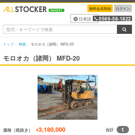
無料会員登録
ログイン
0569-58-1822
日本語
検索
トップ
検索
モロオカ（諸岡） MFD-20
モロオカ（諸岡） MFD-20
3,180,000
1
合計
価格（税抜き）
¥