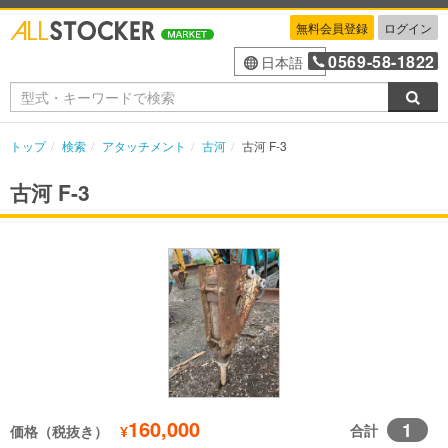
無料会員登録
ログイン
0569-58-1822
日本語
検索
トップ
検索
アタッチメント
古河
古河 F-3
古河 F-3
160,000
1
合計
価格（税抜き）
¥