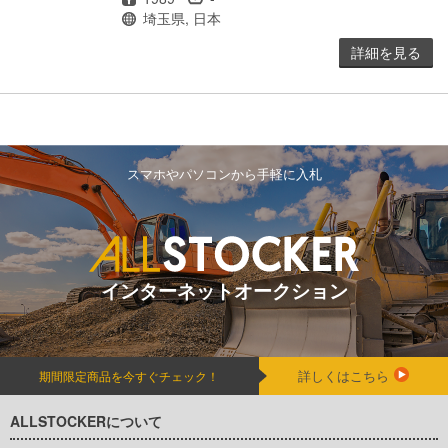
場所
埼玉県, 日本
詳細を見る
スマホやパソコンから手軽に入札
インターネットオークション
詳しくはこちら
期間限定商品を今すぐチェック！
ALLSTOCKERについて