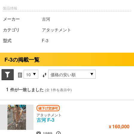
製品情報
メーカー
古河
カテゴリ
アタッチメント
型式
F-3
F-3の掲載一覧
Search conditions
件数
並び替え条件
1
件が一致しました
(全 1件を表示中)
値下げ交渉可
アタッチメント
古河
F-3
160,000
¥
年式
時間
1989
-