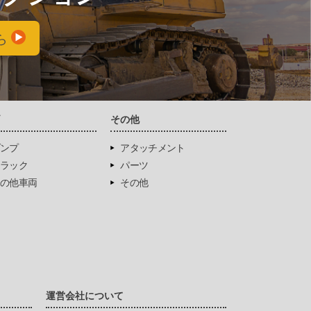
ら
両
その他
ンプ
アタッチメント
ラック
パーツ
の他車両
その他
運営会社について