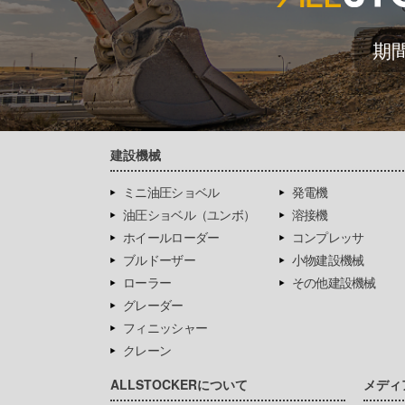
期
建設機械
ミニ油圧ショベル
発電機
油圧ショベル（ユンボ）
溶接機
ホイールローダー
コンプレッサ
ブルドーザー
小物建設機械
ローラー
その他建設機械
グレーダー
フィニッシャー
クレーン
ALLSTOCKERについて
メディ