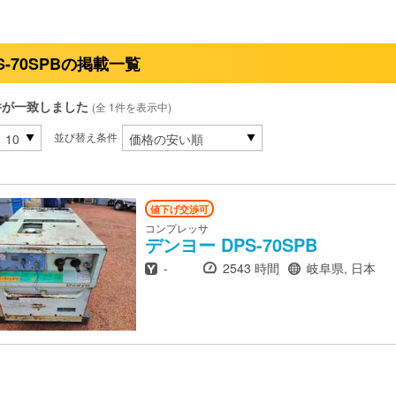
S-70SPBの掲載一覧
件が一致しました
(全 1件を表示中)
並び替え条件
値下げ交渉可
コンプレッサ
デンヨー
DPS-70SPB
年式
時間
場所
-
2543 時間
岐阜県, 日本