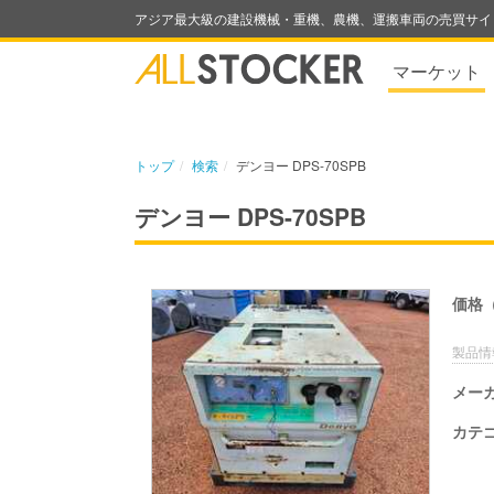
アジア最大級の建設機械・重機、農機、運搬車両の売買サイ
マーケット
トップ
検索
デンヨー DPS-70SPB
デンヨー DPS-70SPB
価格
製品情
メー
カテ