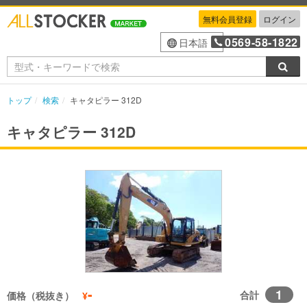
無料会員登録
ログイン
0569-58-1822
日本語
検索
トップ
検索
キャタピラー 312D
キャタピラー 312D
-
1
合計
価格（税抜き）
¥