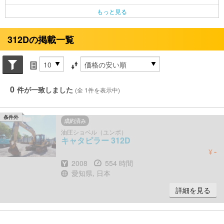
もっと見る
312Dの掲載一覧
Search conditions
件数
並び替え条件
0
件が一致しました
(全 1件を表示中)
条件外
成約済み
油圧ショベル（ユンボ）
キャタピラー
312D
-
¥
年式
時間
2008
554 時間
場所
愛知県, 日本
詳細を見る