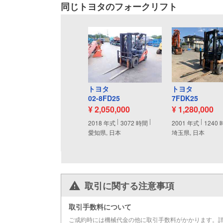
同じトヨタのフォークリフト
トヨタ
トヨタ
02-8FD25
7FDK25
¥ 2,050,000
¥ 1,280,000
2018
年式
3072
時間
2001
年式
1240
愛知県, 日本
埼玉県, 日本
取引に関する注意事項
取引手数料について
ご成約時には機械代金の他に取引手数料がかかります。