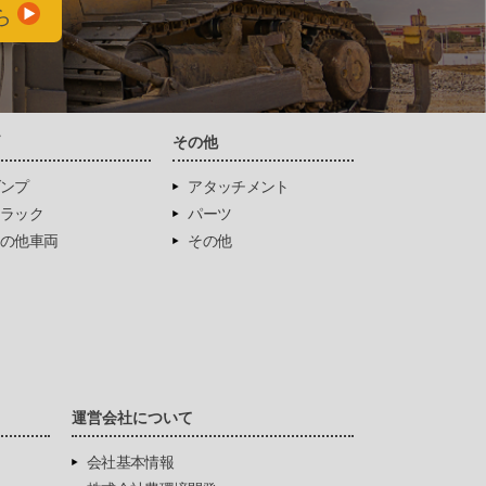
ら
両
その他
ンプ
アタッチメント
ラック
パーツ
の他車両
その他
運営会社について
会社基本情報