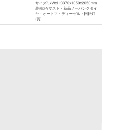
サイズ/LxWxH:3370x1050x2050mm

装備:FVマスト・新品ノーパンクタイ
ヤ・オートマ・ディーゼル・回転灯
(黄)