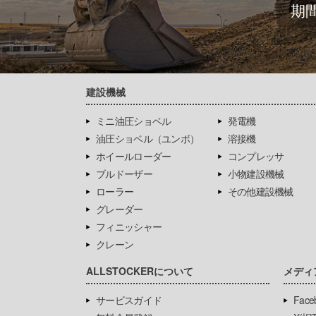
期
建設機械
ミニ油圧ショベル
発電機
油圧ショベル（ユンボ）
溶接機
ホイールローダー
コンプレッサ
ブルドーザー
小物建設機械
ローラー
その他建設機械
グレーダー
フィニッシャー
クレーン
ALLSTOCKERについて
メディ
サービスガイド
Face