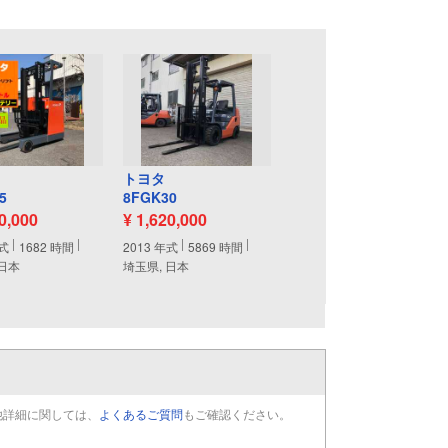
トヨタ
5
8FGK30
00,000
¥ 1,620,000
式
1682
時間
2013
年式
5869
時間
 日本
埼玉県, 日本
他詳細に関しては、
よくあるご質問
もご確認ください。