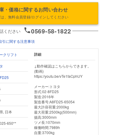
庫・価格に関するお問い合わせ
ずは、無料会員登録/ログインしてください
0569-58-1822
話ください
取引に関する注意事項
詳細
ークリフト
タ
↓動作確認はこちらからできます。
(動画)

https://youtu.be/vTe1faCphUY

8FD25
メーカー:トヨタ

6
形式:02-8FD25

製造:2016年

9
製造番号:A8FD25-65054

最大許容荷重:2000kg

県, 日本
最大荷重:2500kg(500mm)

揚高:3000mm

ツメ長:1070mm

D25-650**
稼働時間:7989h

自重:3700kg
