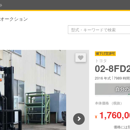
ト
オークション
ログイン後にお気に入り登録で
値下げ交渉可
トヨタ
02-8FD
2016
年式
7989
時間
自分の
本体価格
（税抜）
1,760,
¥
Next
価格には