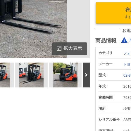
在
ま
お電
商品情報
拡大表示
カテゴリ
フォ
メーカー
トヨ
次へ
型式
02-
年式
201
鑑定書をダウンロード
稼働時間
798
場所
埼玉
シリアル番号
A8F
中古/新品
中古