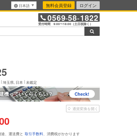
無料会員登録
ログイン
日本語
0569
58
1822
-
-
受付時間 9:00〜18:00（土日祝除く）
検索
きます。
25
埼玉県, 日本
未鑑定
建機っていくらくらい？
Check!
通貨変換を開く
000
別途、運送費と
取引手数料
、消費税がかかります