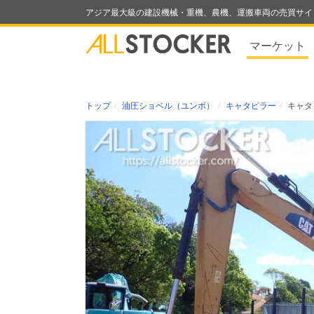
アジア最大級の建設機械・重機、農機、運搬車両の売買サイ
マーケット
トップ
油圧ショベル（ユンボ）
キャタピラー
キャタ