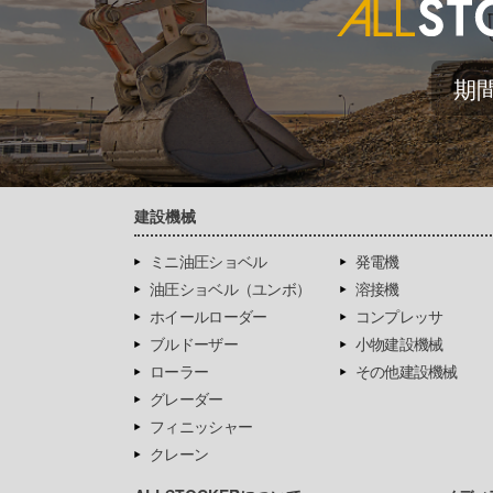
期
建設機械
ミニ油圧ショベル
発電機
油圧ショベル（ユンボ）
溶接機
ホイールローダー
コンプレッサ
ブルドーザー
小物建設機械
ローラー
その他建設機械
グレーダー
フィニッシャー
クレーン