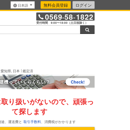
無料会員登録
ログイン
日本語
0569
58
1822
-
-
受付時間 9:00〜18:00（土日祝除く）
検索
きます。
愛知県, 日本
鑑定済
建機っていくらくらい？
Check!
は取り扱いがないので、頑張っ
て探します
別途、運送費と
取引手数料
、消費税がかかります