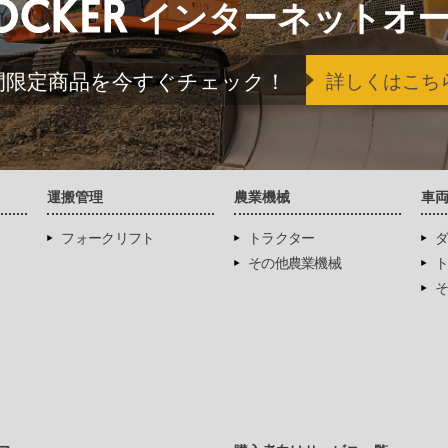
インターネットオ
間限定商品を今すぐチェック！
詳しくはこち
運搬管理
農業機械
車
フォークリフト
トラクター
ダ
その他農業機械
ト
そ