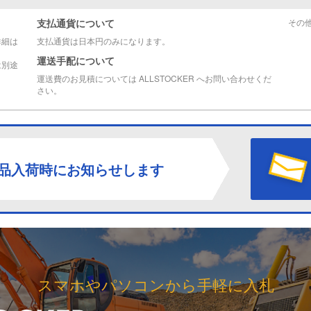
支払通貨について
その
詳細は
支払通貨は日本円のみになります。
運送手配について
は別途
運送費のお見積については ALLSTOCKER へお問い合わせくだ
さい。
品入荷時にお知らせします
スマホやパソコンから手軽に入札