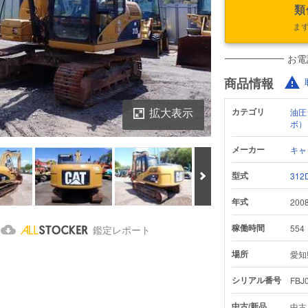
類
ま
お電
商品情報
拡大表示
カテゴリ
油圧
ボ）
メーカー
キャ
次へ
型式
312
年式
200
鑑定書をダウンロード
稼働時間
554
鑑定レポート
場所
愛知
シリアル番号
FBJ
中古/新品
中古