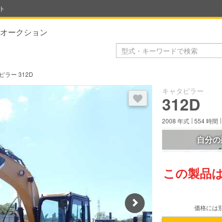
ト
オークション
ピラー 312D
キャタピラー
ログイン後にお気に入り登録で
312D
2008
年式
554
時間
自分の
この製品
Next
価格には