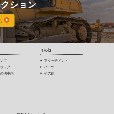
ークション
ら
両
その他
ンプ
アタッチメント
ラック
パーツ
の他車両
その他