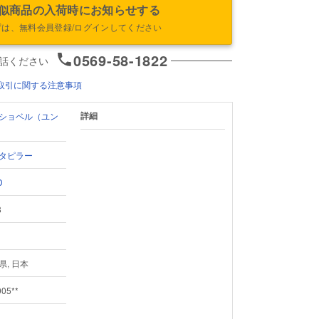
似商品の入荷時にお知らせする
ずは、無料会員登録/ログインしてください
0569-58-1822
話ください
取引に関する注意事項
詳細
ショベル（ユン
タピラー
D
8
県, 日本
005**