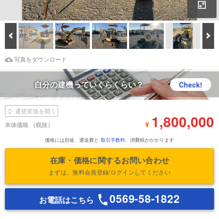
拡
Prev
次
Download Images
鑑定書をダウンロード
写真をダウンロード
自分の建機っていくらくらい？
Check!
通貨変換を開く
1,800,000
¥
本体価格
（税抜）
価格には別途、運送費と
取引手数料
、消費税がかかります
在庫・価格に関するお問い合わせ
まずは、無料会員登録/ログインしてください
0569-58-1822
お電話はこちら