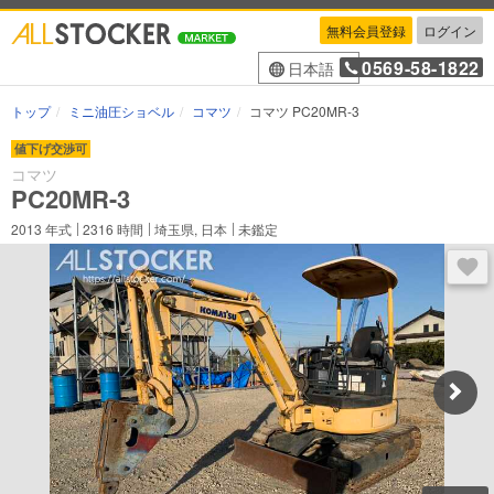
無料会員登録
ログイン
0569-58-1822
日本語
トップ
ミニ油圧ショベル
コマツ
コマツ PC20MR-3
値下げ交渉可
コマツ
PC20MR-3
2013
年式
2316
時間
埼玉県, 日本
未鑑定
ログ