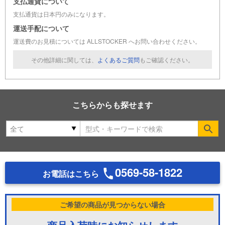
支払通貨について
支払通貨は日本円のみになります。
運送手配について
運送費のお見積については ALLSTOCKER へお問い合わせください。
その他詳細に関しては、
よくあるご質問
もご確認ください。
こちらからも探せます
Se
0569-58-1822
お電話はこちら
ご希望の商品が見つからない場合