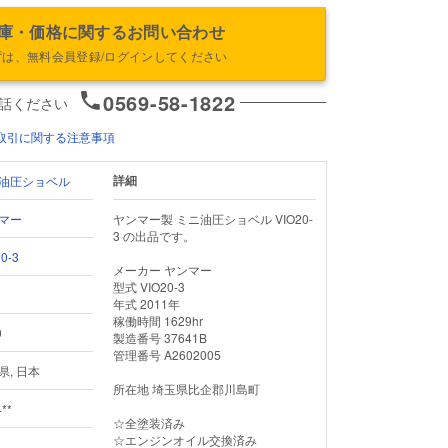
庫・価格に関するお問い合わせ
ずは、無料会員登録/ログインしてください
0569-58-1822
話ください
取引に関する注意事項
詳細
油圧ショベル
マー
ヤンマー製 ミニ油圧ショベル VIO20-
3 の出品です。

0-3
メーカー ヤンマー

型式 VIO20-3

1
年式 2011年

稼働時間 1629hr

9
製造番号 37641B

管理番号 A2602005

県, 日本
所在地 埼玉県比企郡川島町

**
☆全塗装済み

☆エンジンオイル交換済み
