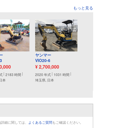
Zero tail swing mini excavator 
もっと見る
suitable for tight job sites.

Engine starts well and machine 
works.

Used machine with normal scratches 
rust and dirt.

Inspection welcome.

Export shipping support available 
from Japan.

We have experience exporting 
ー
ヤンマー
construction machinery worldwide.

3
VIO20-6
50,000
¥ 2,700,000
More Japanese construction 
machinery available.
式
2183
時間
2020
年式
1031
時間
 日本
埼玉県, 日本
他詳細に関しては、
よくあるご質問
もご確認ください。