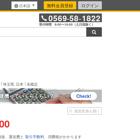
無料会員登録
ログイン
日本語
0569
58
1822
-
-
受付時間 9:00〜18:00（土日祝除く）
検索
きます。
埼玉県, 日本
未鑑定
建機っていくらくらい？
Check!
通貨変換を開く
000
別途、運送費と
取引手数料
、消費税がかかります