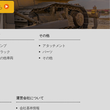
ら
両
その他
ンプ
アタッチメント
ラック
パーツ
の他車両
その他
運営会社について
会社基本情報