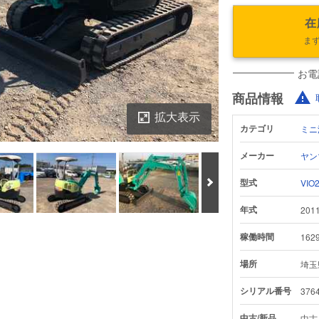
在
ま
お電
商品情報
拡大表示
カテゴリ
ミニ
メーカー
ヤン
次へ
型式
VIO2
年式
201
鑑定書をダウンロード
稼働時間
162
場所
埼玉
シリアル番号
3764
中古/新品
中古