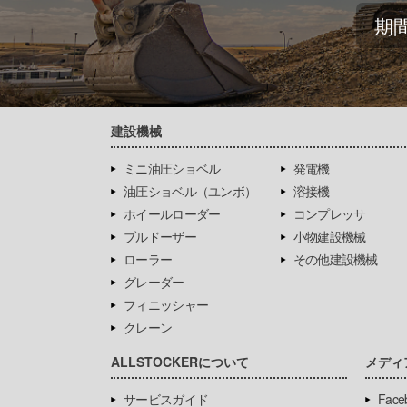
期
建設機械
ミニ油圧ショベル
発電機
油圧ショベル（ユンボ）
溶接機
ホイールローダー
コンプレッサ
ブルドーザー
小物建設機械
ローラー
その他建設機械
グレーダー
フィニッシャー
クレーン
ALLSTOCKERについて
メディ
サービスガイド
Face