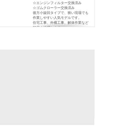
☆エンジンフィルター交換済み

☆ゴムクローラー交換済み

後方小旋回タイプで、狭い現場でも
作業しやすい人気モデルです。

住宅工事、外構工事、解体作業など
幅広く活躍します。

エンジン始動及び基本動作確認済で
す。

中古機のためキズ サビ 汚れ等ありま
すが、年式・時間を考慮すると良好
な状態です。

現状販売となります。 現車確認歓迎
です。

海外輸出対応可能です。 輸出や船積
みの手配もご相談可能です。

YANMAR VIO20-3 MINI EXCAVATOR 
FOR SALE

Manufacturer Yanmar

Model VIO20-3

Year 2011

Operating hours 1629 hours

Serial number 37641

B Location Saitama Japan
