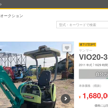
ト
オークション
ログイン後にお気に入り登録で
値下げ交渉可
ヤンマー
VIO20-3
2011
年式
1629
時間
自分の
本体価格
（税抜）
1,680,
¥
Next
価格には