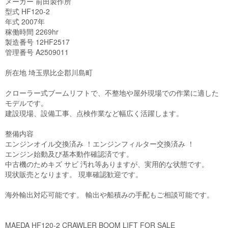
メーカー 前田製作所

型式 HF120-2

年式 2007年

稼働時間 2269hr

製造番号 12HF2517

管理番号 A2509011

所在地 埼玉県比企郡川島町

クローラー式ブームリフトで、不整地や屋外現場での作業に適した
モデルです。

建設現場、設備工事、点検作業など幅広く活躍します。

整備内容

エンジンオイル交換済み ！エンジンフィルター交換済み ！

エンジン始動及び基本動作確認済です。

中古機のためキズ サビ 汚れ等ありますが、実用的な状態です。

現状販売となります。 現車確認歓迎です。

海外輸出対応可能です。 輸出や船積みの手配もご相談可能です。

MAEDA HF120-2 CRAWLER BOOM LIFT FOR SALE
