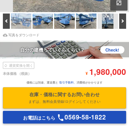
拡
Prev
次
Download Images
鑑定書をダウンロード
写真をダウンロード
自分の建機っていくらくらい？
Check!
通貨変換を開く
1,980,000
¥
本体価格
（税抜）
価格には別途、運送費と
取引手数料
、消費税がかかります
在庫・価格に関するお問い合わせ
まずは、無料会員登録/ログインしてください
0569-58-1822
お電話はこちら