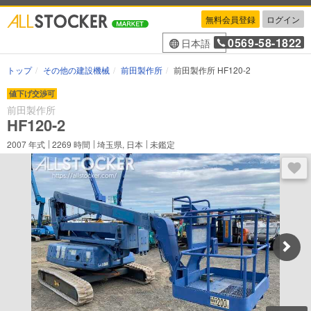
無料会員登録
ログイン
0569-58-1822
日本語
トップ
その他の建設機械
前田製作所
前田製作所 HF120-2
値下げ交渉可
前田製作所
HF120-2
2007
年式
2269
時間
埼玉県, 日本
未鑑定
ログ