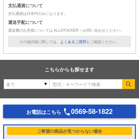
支払通貨について
支払通貨は日本円のみになります。
運送手配について
運送費のお見積については ALLSTOCKER へお問い合わせください。
その他詳細に関しては、
よくあるご質問
もご確認ください。
こちらからも探せます
Se
0569-58-1822
お電話はこちら
ご希望の商品が見つからない場合