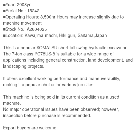
■Year: 2008yr

■Serial No.: 15242

■Operating Hours: 8,500hr Hours may increase slightly due to 
machine movement

■Stock No.: A2604025

■Location: Kawajima-machi, Hiki-gun, Saitama,Japan

This is a popular KOMATSU short tail swing hydraulic excavator.

The 7-ton class PC78US-8 is suitable for a wide range of 
applications including general construction, land development, and 
landscaping projects.

It offers excellent working performance and maneuverability, 
making it a popular choice for various job sites.

This machine is being sold in its current condition as a used 
machine.

No major operational issues have been observed; however, 
inspection before purchase is recommended.

Export buyers are welcome.