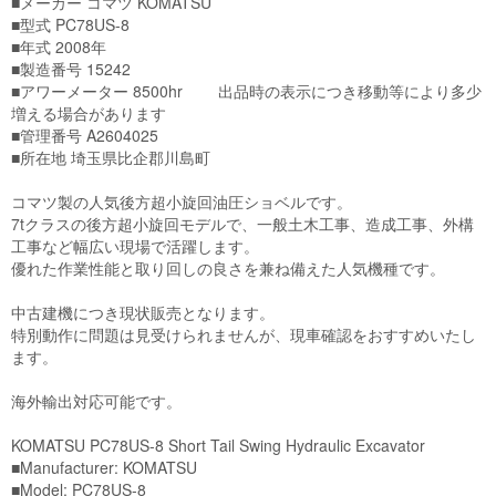
■メーカー コマツ KOMATSU

■型式 PC78US-8

■年式 2008年

■製造番号 15242

■アワーメーター 8500hr 　　出品時の表示につき移動等により多少
増える場合があります

■管理番号 A2604025

■所在地 埼玉県比企郡川島町

コマツ製の人気後方超小旋回油圧ショベルです。

7tクラスの後方超小旋回モデルで、一般土木工事、造成工事、外構
工事など幅広い現場で活躍します。

優れた作業性能と取り回しの良さを兼ね備えた人気機種です。

中古建機につき現状販売となります。

特別動作に問題は見受けられませんが、現車確認をおすすめいたし
ます。

海外輸出対応可能です。

KOMATSU PC78US-8 Short Tail Swing Hydraulic Excavator

■Manufacturer: KOMATSU

■Model: PC78US-8
