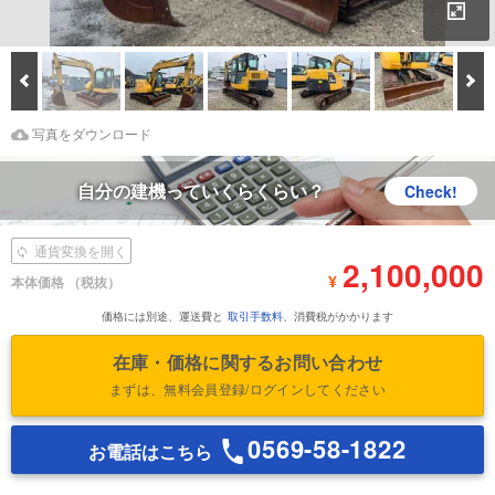
拡
Prev
次
Download Images
鑑定書をダウンロード
写真をダウンロード
自分の建機っていくらくらい？
Check!
通貨変換を開く
2,100,000
¥
本体価格
（税抜）
価格には別途、運送費と
取引手数料
、消費税がかかります
在庫・価格に関するお問い合わせ
まずは、無料会員登録/ログインしてください
0569-58-1822
お電話はこちら