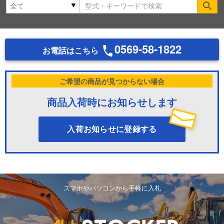
Se
0569-58-1822
お電話はこちら
ご希望の商品が見つからない場合
商品入荷時にお知らせします
入荷お知らせに登録する
スマホやパソコンから手軽に入札