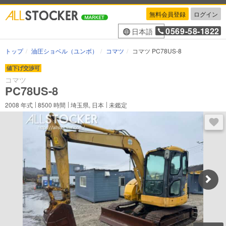
無料会員登録
ログイン
0569-58-1822
日本語
トップ
油圧ショベル（ユンボ）
コマツ
コマツ PC78US-8
値下げ交渉可
コマツ
PC78US-8
2008
年式
8500
時間
埼玉県, 日本
未鑑定
ログ