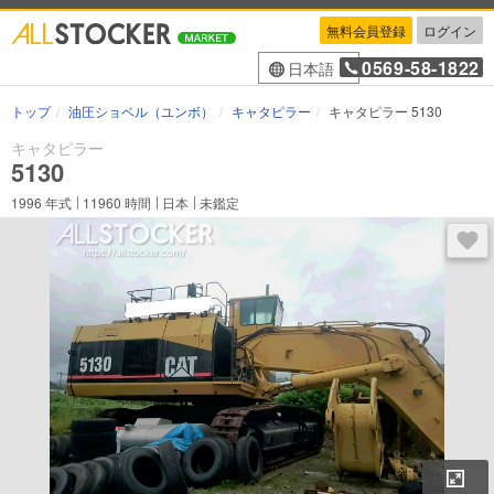
無料会員登録
ログイン
0569-58-1822
日本語
トップ
油圧ショベル（ユンボ）
キャタピラー
キャタピラー 5130
キャタピラー
5130
1996
年式
11960
時間
日本
未鑑定
ログ
拡