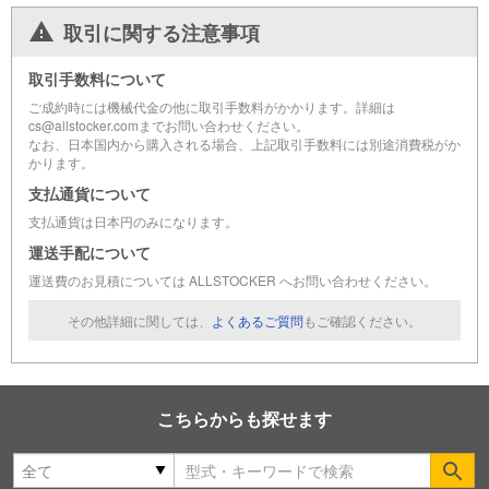
取引に関する注意事項
取引手数料について
ご成約時には機械代金の他に取引手数料がかかります。詳細は
cs@allstocker.comまでお問い合わせください。
なお、日本国内から購入される場合、上記取引手数料には別途消費税がか
かります。
支払通貨について
支払通貨は日本円のみになります。
運送手配について
運送費のお見積については ALLSTOCKER へお問い合わせください。
その他詳細に関しては、
よくあるご質問
もご確認ください。
こちらからも探せます
Se