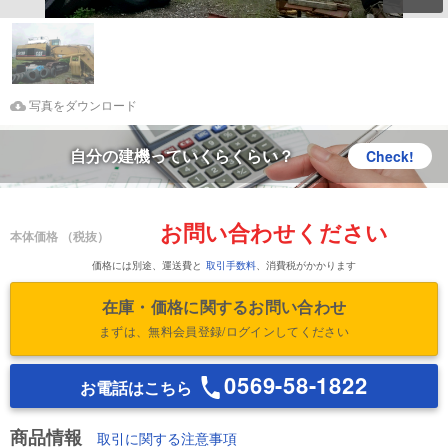
Download Images
鑑定書をダウンロード
写真をダウンロード
自分の建機っていくらくらい？
Check!
お問い合わせください
本体価格
（税抜）
価格には別途、運送費と
取引手数料
、消費税がかかります
在庫・価格に関するお問い合わせ
まずは、無料会員登録/ログインしてください
0569-58-1822
お電話はこちら
商品情報
取引に関する注意事項