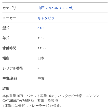
カテゴリ
油圧ショベル（ユンボ）
メーカー
キャタピラー
型式
5130
年式
1996
稼働時間
11960
場所
日本
シリアル番号
-
中古/新品
中古
詳細
本体重量167t、バケット容量10㎥、バックホウ仕様、エンジン
CAT3508TA(765PS)、整備・塗装済、

※運送には分解しトレーラー10台必要。