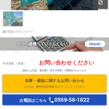
拡
Download Images
鑑定書をダウンロード
写真をダウンロード
自分の建機っていくらくらい？
Check!
お問い合わせください
本体価格
（税抜）
価格には別途、運送費と
取引手数料
、消費税がかかります
在庫・価格に関するお問い合わせ
まずは、無料会員登録/ログインしてください
0569-58-1822
お電話はこちら