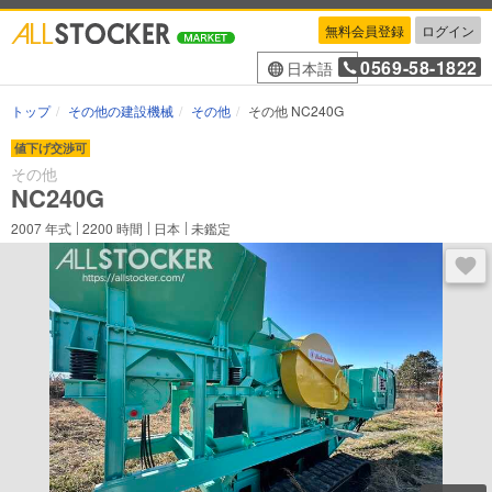
無料会員登録
ログイン
0569-58-1822
日本語
トップ
その他の建設機械
その他
その他 NC240G
値下げ交渉可
その他
NC240G
2007
年式
2200
時間
日本
未鑑定
ログ