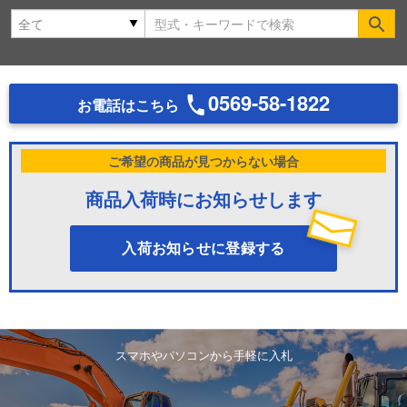
Se
0569-58-1822
お電話はこちら
ご希望の商品が見つからない場合
商品入荷時にお知らせします
入荷お知らせに登録する
スマホやパソコンから手軽に入札