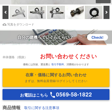
Prev
次
Download Images
鑑定書をダウンロード
写真をダウンロード
自分の建機っていくらくらい？
Check!
お問い合わせください
本体価格
（税抜）
価格には別途、運送費と
取引手数料
、消費税がかかります
在庫・価格に関するお問い合わせ
まずは、無料会員登録/ログインしてください
0569-58-1822
お電話はこちら
商品情報
取引に関する注意事項