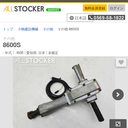
無料会員登録
ログイン
0569-58-1822
日本語
トップ
小物建設機械
その他
その他 8600S
その他
8600S
-
年式
-
時間
愛知県, 日本
未鑑定
ログ
拡