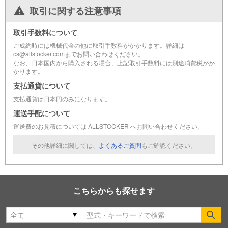
取引に関する注意事項
取引手数料について
ご成約時には機械代金の他に取引手数料がかかります。詳細は
cs@allstocker.comまでお問い合わせください。
なお、日本国内から購入される場合、上記取引手数料には別途消費税がか
かります。
支払通貨について
支払通貨は日本円のみになります。
運送手配について
運送費のお見積については ALLSTOCKER へお問い合わせください。
その他詳細に関しては、
よくあるご質問
もご確認ください。
こちらからも探せます
Se