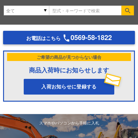
Se
0569-58-1822
お電話はこちら
ご希望の商品が見つからない場合
商品入荷時にお知らせします
入荷お知らせに登録する
スマホやパソコンから手軽に入札