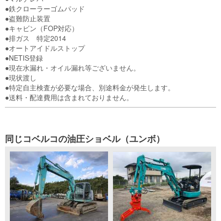
●鉄クローラーゴムパッド

●盗難防止装置

●キャビン（FOP対応）

●排ガス　特定2014

●オートアイドルストップ

●NETIS登録

●現在水漏れ・オイル漏れ等ございません。

●現状渡し

●特定自主検査が必要な場合、別途料金が発生します。

●送料・配達費用は含まれておりません。
同じコベルコの油圧ショベル（ユンボ）