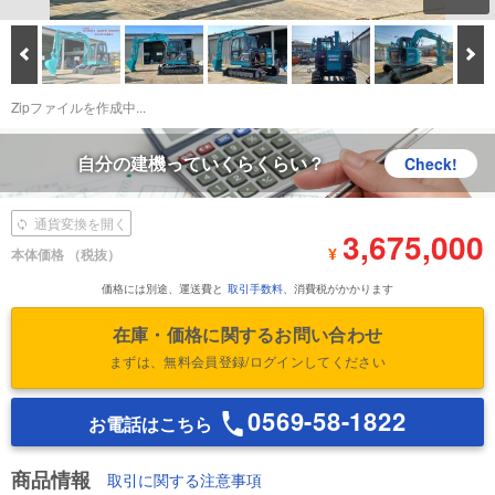
Prev
次
Download Images
鑑定書をダウンロード
Zipファイルを作成中...
自分の建機っていくらくらい？
Check!
通貨変換を開く
3,675,000
¥
本体価格
（税抜）
価格には別途、運送費と
取引手数料
、消費税がかかります
在庫・価格に関するお問い合わせ
まずは、無料会員登録/ログインしてください
0569-58-1822
お電話はこちら
商品情報
取引に関する注意事項