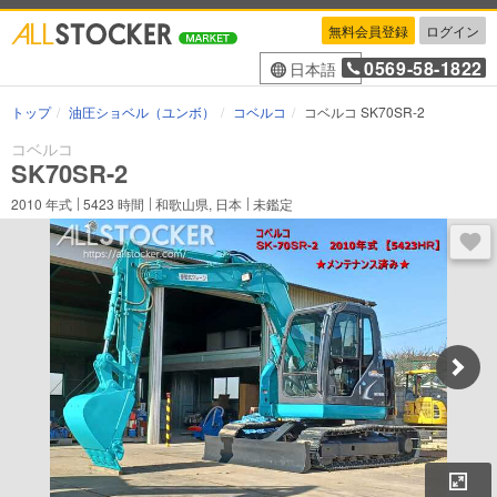
無料会員登録
ログイン
0569-58-1822
日本語
トップ
油圧ショベル（ユンボ）
コベルコ
コベルコ SK70SR-2
コベルコ
SK70SR-2
2010
年式
5423
時間
和歌山県, 日本
未鑑定
ログ
拡