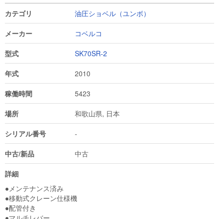
カテゴリ
油圧ショベル（ユンボ）
メーカー
コベルコ
型式
SK70SR-2
年式
2010
稼働時間
5423
場所
和歌山県, 日本
シリアル番号
-
中古/新品
中古
詳細
●メンテナンス済み

●移動式クレーン仕様機

●配管付き

●マルチレバー
