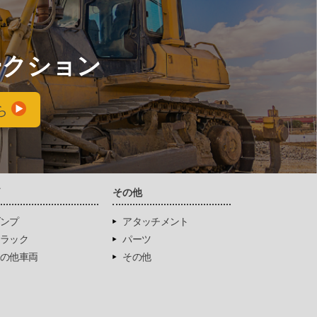
ークション
ら
両
その他
ンプ
アタッチメント
ラック
パーツ
の他車両
その他