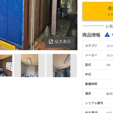
在
ま
お電
商品情報
拡大表示
カテゴリ
その
メーカー
その
型式
H4
年式
-
鑑定書をダウンロード
稼働時間
-
場所
岐阜
シリアル番号
-
中古/新品
中古