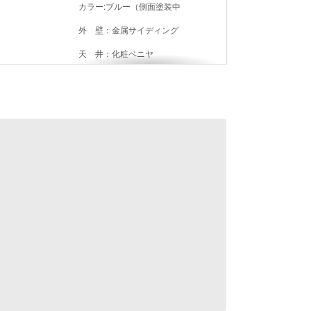
カラー:ブルー（側面塗装中

外　壁：金属サイディング

天　井：化粧ベニヤ

内　壁：化粧ベニヤ

床：塗装合板

換気扇・エアコン100V・蛍光灯あり
休憩室・倉庫として使用していまし
た。

合体させたハウス４＋４＝８坪にな
ります。

単体４坪販売可。

在庫地：岐阜羽島ヤード（現状渡し
品

引取できる方へ販売を考えていま
す。

お気軽にお問い合わせください。