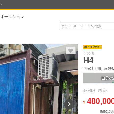
ト
オークション
ログイン後にお気に入り登録で
値下げ交渉可
その他
H4
-
年式
-
時間
岐阜県,
自分の
本体価格
（税抜）
480,00
¥
Next
価格には