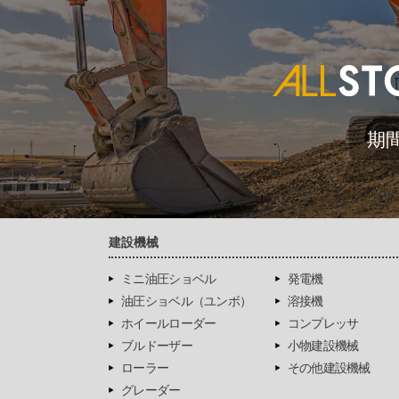
期
建設機械
ミニ油圧ショベル
発電機
油圧ショベル（ユンボ）
溶接機
ホイールローダー
コンプレッサ
ブルドーザー
小物建設機械
ローラー
その他建設機械
グレーダー