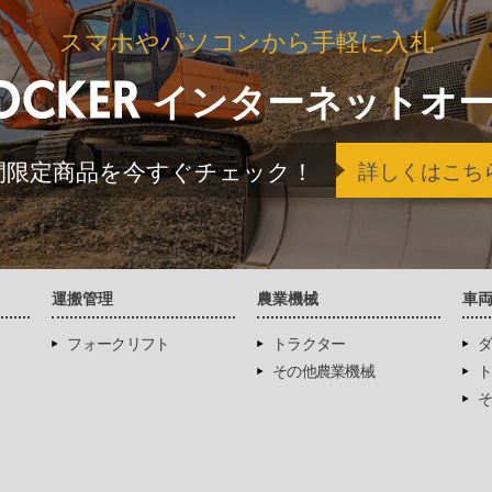
スマホやパソコンから手軽に入札
インターネットオ
間限定商品を今すぐチェック！
詳しくはこち
運搬管理
農業機械
車
フォークリフト
トラクター
ダ
その他農業機械
ト
そ