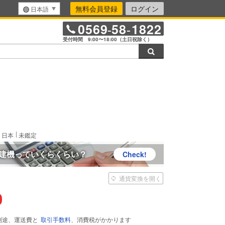
無料会員登録
ログイン
日本語
0569
58
1822
-
-
受付時間 9:00〜18:00（土日祝除く）
検索
きます。
 日本
未鑑定
建機っていくらくらい？
Check!
通貨変換を開く
0
別途、運送費と
取引手数料
、消費税がかかります