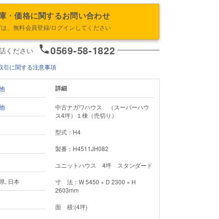
庫・価格に関するお問い合わせ
ずは、無料会員登録/ログインしてください
0569-58-1822
話ください
取引に関する注意事項
詳細
他
他
中古ナガワハウス　（スーパーハウ
ス4坪）１棟（売切り）

型式：H4

製番：H4511JH082

ユニットハウス　4坪　スタンダード

県, 日本
寸　法：W 5450 × D 2300 × H 
2603mm

面　積:(4坪)
