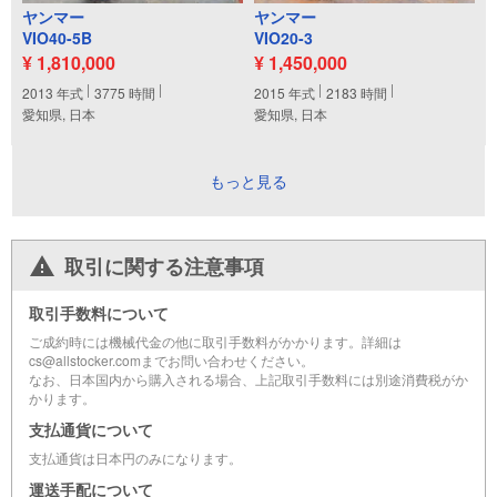
ヤンマー
ヤンマー
VIO40-5B
VIO20-3
¥ 1,810,000
¥ 1,450,000
2013
年式
3775
時間
2015
年式
2183
時間
愛知県, 日本
愛知県, 日本
もっと見る
取引に関する注意事項
取引手数料について
ご成約時には機械代金の他に取引手数料がかかります。詳細は
cs@allstocker.comまでお問い合わせください。
なお、日本国内から購入される場合、上記取引手数料には別途消費税がか
かります。
支払通貨について
支払通貨は日本円のみになります。
運送手配について