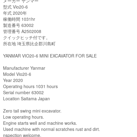
メーカー ヤンマー

型式 Vio20-6

年式 2020年

稼働時間 1031hr

製造番号 63002

管理番号 A2502008

クイックヒッチ付です。

所在地 埼玉県比企郡川島町

YANMAR VIO20-6 MINI EXCAVATOR FOR SALE

Manufacturer Yanmar

Model Vio20-6

Year 2020

Operating hours 1031 hours

Serial number 63002

Location Saitama Japan

Zero tail swing mini excavator.

Low operating hours.

Engine starts well and machine works.

Used machine with normal scratches rust and dirt.

nspection welcome.
