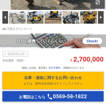
拡
Prev
次
Download Images
鑑定書をダウンロード
写真をダウンロード
自分の建機っていくらくらい？
Check!
通貨変換を開く
2,700,000
¥
本体価格
（税抜）
価格には別途、運送費と
取引手数料
、消費税がかかります
在庫・価格に関するお問い合わせ
まずは、無料会員登録/ログインしてください
0569-58-1822
お電話はこちら