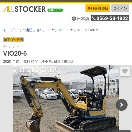
無料会員登録
ログイン
0569-58-1822
日本語
トップ
ミニ油圧ショベル
ヤンマー
ヤンマー VIO20-6
値下げ交渉可
ヤンマー
VIO20-6
2020
年式
1031
時間
埼玉県, 日本
未鑑定
ログ