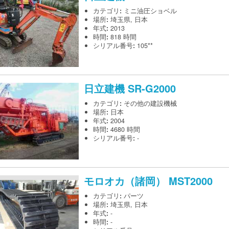
カテゴリ
:
ミニ油圧ショベル
場所
:
埼玉県, 日本
年式
:
2013
時間
:
818 時間
シリアル番号
:
105**
日立建機
SR-G2000
カテゴリ
:
その他の建設機械
場所
:
日本
年式
:
2004
時間
:
4680 時間
シリアル番号
:
-
モロオカ（諸岡）
MST2000
カテゴリ
:
パーツ
場所
:
埼玉県, 日本
年式
:
-
時間
:
-