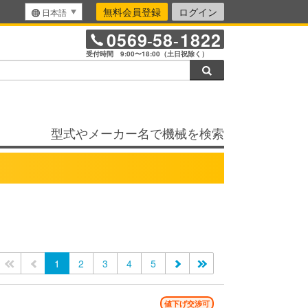
無料会員登録
ログイン
日本語
0569
58
1822
-
-
受付時間 9:00〜18:00（土日祝除く）
検索
型式やメーカー名で機械を検索
<<
<
1
2
3
4
5
>
>>
値下げ交渉可