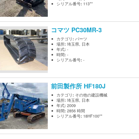
シリアル番号
:
113**
コマツ
PC30MR-3
カテゴリ
:
パーツ
場所
:
埼玉県, 日本
年式
:
-
時間
:
-
シリアル番号
:
-
前田製作所
HF180J
カテゴリ
:
その他の建設機械
場所
:
埼玉県, 日本
年式
:
2009
時間
:
2856 時間
シリアル番号
:
18HF100**