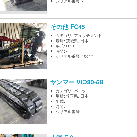
シリアル番号
:
-
その他
FC45
カテゴリ
:
アタッチメント
場所
:
茨城県, 日本
年式
:
2021
時間
:
-
シリアル番号
:
1004**
ヤンマー
VIO30-5B
カテゴリ
:
パーツ
場所
:
埼玉県, 日本
年式
:
-
時間
:
-
シリアル番号
:
-