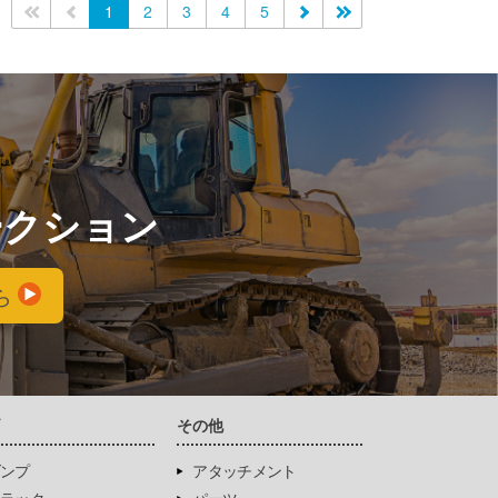
<<
<
1
2
3
4
5
>
>>
ークション
ら
両
その他
ンプ
アタッチメント