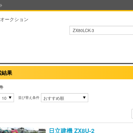
ト
オークション
索結果
件
並び替え条件
日立建機
ZX8U-2