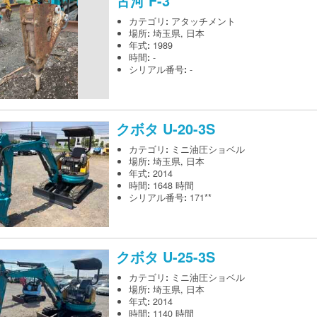
古河
F-3
カテゴリ
:
アタッチメント
場所
:
埼玉県, 日本
年式
:
1989
時間
:
-
シリアル番号
:
-
クボタ
U-20-3S
カテゴリ
:
ミニ油圧ショベル
場所
:
埼玉県, 日本
年式
:
2014
時間
:
1648 時間
シリアル番号
:
171**
クボタ
U-25-3S
カテゴリ
:
ミニ油圧ショベル
場所
:
埼玉県, 日本
年式
:
2014
時間
:
1140 時間