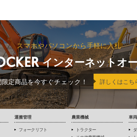
スマホやパソコンから手軽に入札
インターネットオ
間限定商品を今すぐチェック！
詳しくはこち
運搬管理
農業機械
車
フォークリフト
トラクター
ダ