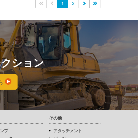
<<
<
1
2
>
>>
ークション
ら
両
その他
ンプ
アタッチメント