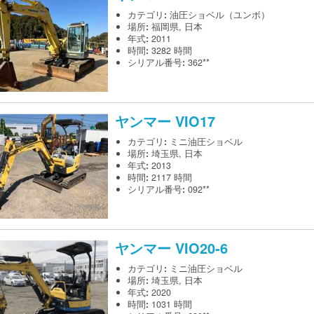
カテゴリ
:
油圧ショベル（ユンボ）
場所
:
福岡県, 日本
年式
:
2011
時間
:
3282 時間
シリアル番号
:
362**
ヤンマー
VIO17
カテゴリ
:
ミニ油圧ショベル
場所
:
埼玉県, 日本
年式
:
2013
時間
:
2117 時間
シリアル番号
:
092**
ヤンマー
VIO20-6
カテゴリ
:
ミニ油圧ショベル
場所
:
埼玉県, 日本
年式
:
2020
時間
:
1031 時間