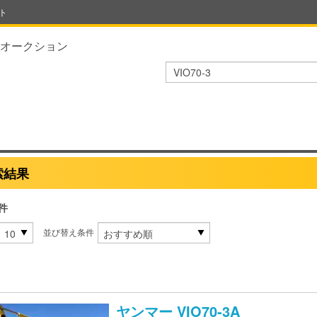
ト
オークション
索結果
件
並び替え条件
ヤンマー
VIO70-3A