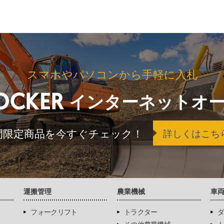
スマホやパソコンから手軽に入札
インターネットオ
間限定商品を今すぐチェック！
詳しくはこち
運搬管理
農業機械
車
フォークリフト
トラクター
ダ