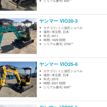
シリアル番号
:
630**
ヤンマー
VIO20-3
カテゴリ
:
ミニ油圧ショベル
場所
:
埼玉県, 日本
年式
:
2011
時間
:
1629 時間
シリアル番号
:
3764**
ヤンマー
VIO25-6
カテゴリ
:
ミニ油圧ショベル
場所
:
埼玉県, 日本
年式
:
2015
時間
:
2031 時間
シリアル番号
:
609**