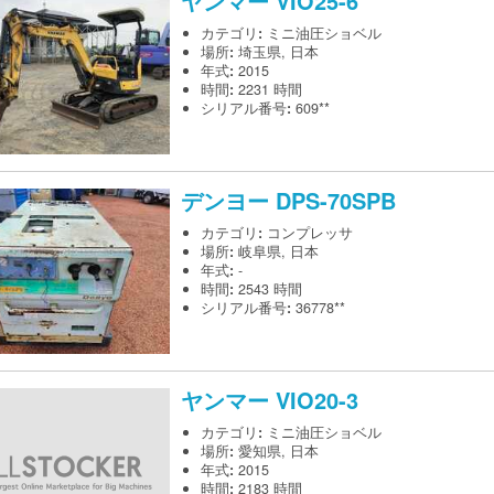
ヤンマー
VIO25-6
カテゴリ
:
ミニ油圧ショベル
場所
:
埼玉県, 日本
年式
:
2015
時間
:
2231 時間
シリアル番号
:
609**
デンヨー
DPS-70SPB
カテゴリ
:
コンプレッサ
場所
:
岐阜県, 日本
年式
:
-
時間
:
2543 時間
シリアル番号
:
36778**
ヤンマー
VIO20-3
カテゴリ
:
ミニ油圧ショベル
場所
:
愛知県, 日本
年式
:
2015
時間
:
2183 時間