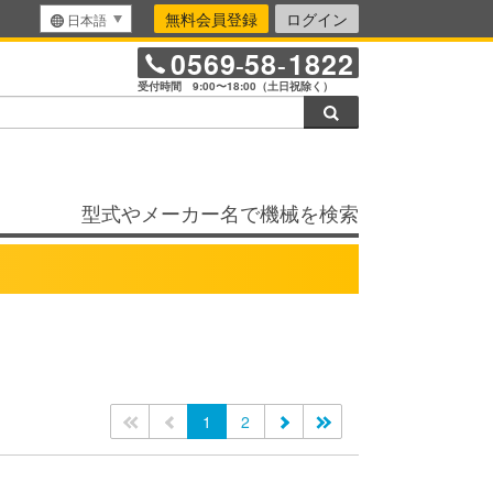
無料会員登録
ログイン
日本語
0569
58
1822
-
-
受付時間 9:00〜18:00（土日祝除く）
検索
型式やメーカー名で機械を検索
<<
<
1
2
>
>>