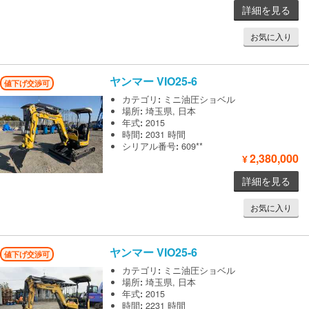
詳細を見る
お気に入り
ヤンマー
VIO25-6
値下げ交渉可
カテゴリ
:
ミニ油圧ショベル
場所
:
埼玉県, 日本
年式
:
2015
時間
:
2031 時間
シリアル番号
:
609**
2,380,000
¥
詳細を見る
お気に入り
ヤンマー
VIO25-6
値下げ交渉可
カテゴリ
:
ミニ油圧ショベル
場所
:
埼玉県, 日本
年式
:
2015
時間
:
2231 時間