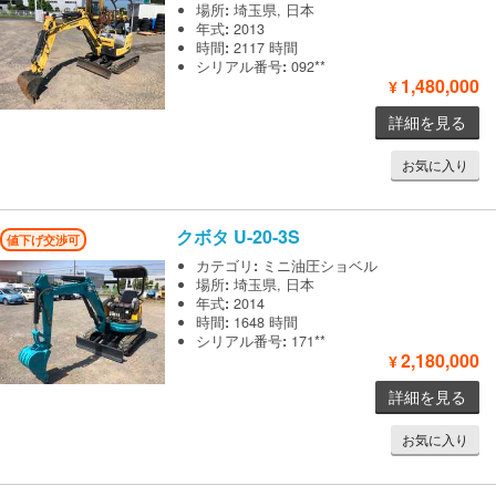
場所
:
埼玉県, 日本
年式
:
2013
時間
:
2117 時間
シリアル番号
:
092**
1,480,000
¥
詳細を見る
お気に入り
クボタ
U-20-3S
値下げ交渉可
カテゴリ
:
ミニ油圧ショベル
場所
:
埼玉県, 日本
年式
:
2014
時間
:
1648 時間
シリアル番号
:
171**
2,180,000
¥
詳細を見る
お気に入り