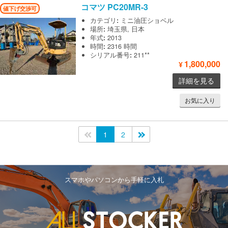
コマツ
PC20MR-3
値下げ交渉可
カテゴリ
:
ミニ油圧ショベル
場所
:
埼玉県, 日本
年式
:
2013
時間
:
2316 時間
シリアル番号
:
211**
1,800,000
¥
詳細を見る
お気に入り
<<
1
2
>>
スマホやパソコンから手軽に入札