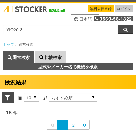
無料会員登録
ログイン
0569-58-1822
日本語
検索
トップ
通常検索
通常検索
比較検索
型式やメーカー名で機械を検索
検索結果
Search conditions
件数
並び替え条件
16
件
<<
1
2
>>