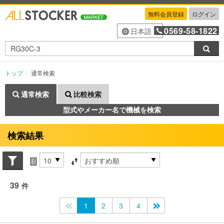
無料会員登録
ログイン
0569-58-1822
日本語
検索
トップ
通常検索
通常検索
比較検索
型式やメーカー名で機械を検索
検索結果
Search conditions
件数
並び替え条件
39
件
<<
1
2
3
4
>>