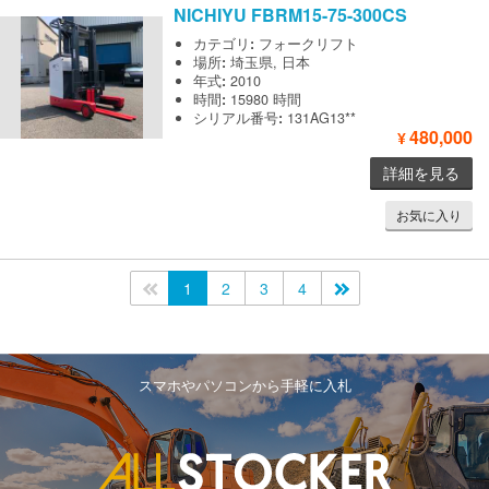
NICHIYU
FBRM15-75-300CS
カテゴリ
:
フォークリフト
場所
:
埼玉県, 日本
年式
:
2010
時間
:
15980 時間
シリアル番号
:
131AG13**
480,000
¥
詳細を見る
お気に入り
<<
1
2
3
4
>>
スマホやパソコンから手軽に入札