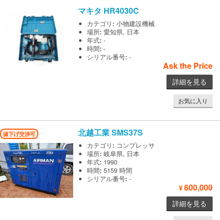
マキタ
HR4030C
カテゴリ
:
小物建設機械
場所
:
愛知県, 日本
年式
:
-
時間
:
-
シリアル番号
:
-
Ask the Price
詳細を見る
お気に入り
北越工業
SMS37S
値下げ交渉可
カテゴリ
:
コンプレッサ
場所
:
岐阜県, 日本
年式
:
1990
時間
:
5159 時間
シリアル番号
:
-
600,000
¥
詳細を見る