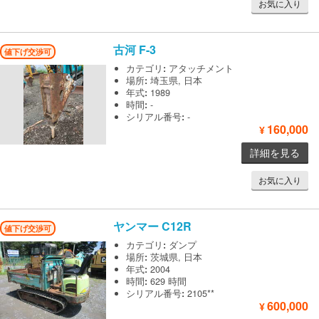
お気に入り
古河
F-3
値下げ交渉可
カテゴリ
:
アタッチメント
場所
:
埼玉県, 日本
年式
:
1989
時間
:
-
シリアル番号
:
-
160,000
¥
詳細を見る
お気に入り
ヤンマー
C12R
値下げ交渉可
カテゴリ
:
ダンプ
場所
:
茨城県, 日本
年式
:
2004
時間
:
629 時間
シリアル番号
:
2105**
600,000
¥