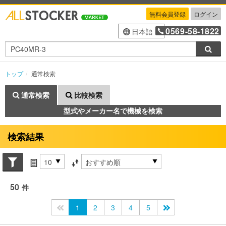
無料会員登録
ログイン
0569-58-1822
日本語
検索
トップ
通常検索
通常検索
比較検索
型式やメーカー名で機械を検索
検索結果
Search conditions
件数
並び替え条件
50
件
<<
1
2
3
4
5
>>