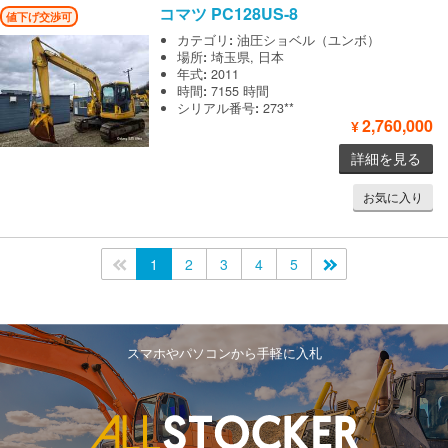
コマツ
PC128US-8
値下げ交渉可
カテゴリ
:
油圧ショベル（ユンボ）
場所
:
埼玉県, 日本
年式
:
2011
時間
:
7155 時間
シリアル番号
:
273**
2,760,000
¥
詳細を見る
お気に入り
<<
1
2
3
4
5
>>
スマホやパソコンから手軽に入札