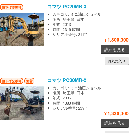
コマツ
PC20MR-3
値下げ交渉可
カテゴリ
:
ミニ油圧ショベル
場所
:
埼玉県, 日本
年式
:
2013
時間
:
2316 時間
シリアル番号
:
211**
1,800,000
¥
詳細を見る
お気に入り
コマツ
PC30MR-2
値下げ交渉可
新着
カテゴリ
:
ミニ油圧ショベル
場所
:
埼玉県, 日本
年式
:
2005
時間
:
1383 時間
シリアル番号
:
239**
1,330,000
¥
詳細を見る