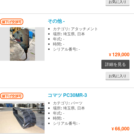
お気に入り
その他
-
値下げ交渉可
カテゴリ
:
アタッチメント
場所
:
埼玉県, 日本
年式
:
-
時間
:
-
シリアル番号
:
-
129,000
¥
詳細を見る
お気に入り
コマツ
PC30MR-3
値下げ交渉可
カテゴリ
:
パーツ
場所
:
埼玉県, 日本
年式
:
-
時間
:
-
シリアル番号
:
-
66,000
¥