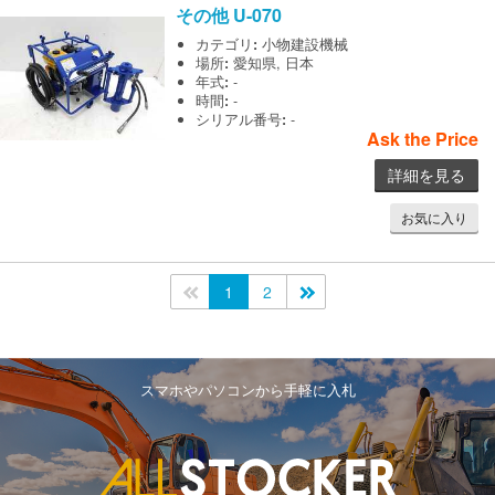
その他
U-070
カテゴリ
:
小物建設機械
場所
:
愛知県, 日本
年式
:
-
時間
:
-
シリアル番号
:
-
Ask the Price
詳細を見る
お気に入り
<<
1
2
>>
スマホやパソコンから手軽に入札