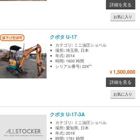
詳細を見る
お気に入り
クボタ
U-17
値下げ交渉可
カテゴリ
:
ミニ油圧ショベル
場所
:
埼玉県, 日本
年式
:
2014
時間
:
1600 時間
シリアル番号
:
224**
1,500,000
¥
詳細を見る
お気に入り
クボタ
U-17-3A
カテゴリ
:
ミニ油圧ショベル
場所
:
愛知県, 日本
年式
:
2019
時間
:
1761 時間