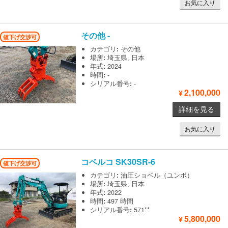
お気に入り
その他
-
値下げ交渉可
カテゴリ
:
その他
場所
:
埼玉県, 日本
年式
:
2024
時間
:
-
シリアル番号
:
-
2,100,000
¥
詳細を見る
お気に入り
コベルコ
SK30SR-6
値下げ交渉可
カテゴリ
:
油圧ショベル（ユンボ）
場所
:
埼玉県, 日本
年式
:
2022
時間
:
497 時間
シリアル番号
:
571**
5,800,000
¥