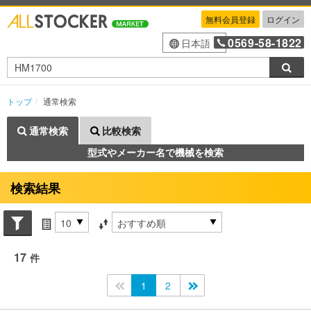
無料会員登録
ログイン
0569-58-1822
日本語
検索
トップ
通常検索
通常検索
比較検索
型式やメーカー名で機械を検索
検索結果
Search conditions
件数
並び替え条件
17
件
<<
1
2
>>