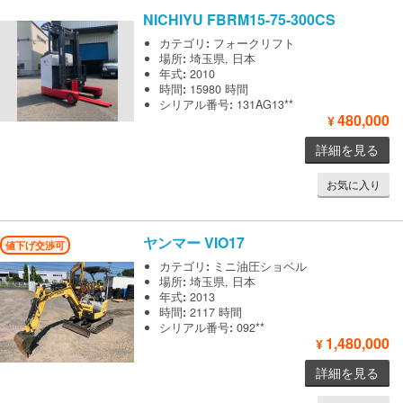
NICHIYU
FBRM15-75-300CS
カテゴリ
:
フォークリフト
場所
:
埼玉県, 日本
年式
:
2010
時間
:
15980 時間
シリアル番号
:
131AG13**
480,000
¥
詳細を見る
お気に入り
ヤンマー
VIO17
値下げ交渉可
カテゴリ
:
ミニ油圧ショベル
場所
:
埼玉県, 日本
年式
:
2013
時間
:
2117 時間
シリアル番号
:
092**
1,480,000
¥
詳細を見る