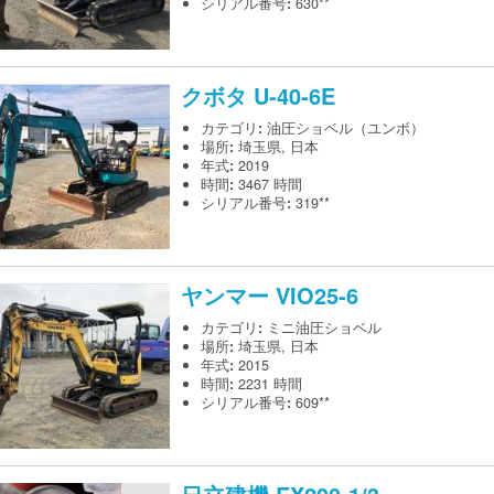
シリアル番号
:
630**
クボタ
U-40-6E
カテゴリ
:
油圧ショベル（ユンボ）
場所
:
埼玉県, 日本
年式
:
2019
時間
:
3467 時間
シリアル番号
:
319**
ヤンマー
VIO25-6
カテゴリ
:
ミニ油圧ショベル
場所
:
埼玉県, 日本
年式
:
2015
時間
:
2231 時間
シリアル番号
:
609**