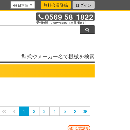
無料会員登録
ログイン
日本語
0569
58
1822
-
-
受付時間 9:00〜18:00（土日祝除く）
検索
型式やメーカー名で機械を検索
<<
<
1
2
3
4
5
>
>>
値下げ交渉可