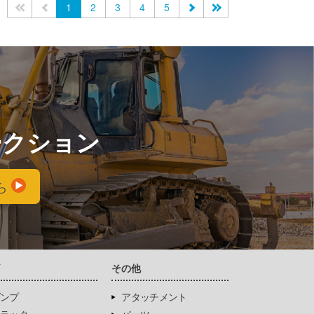
<<
<
1
2
3
4
5
>
>>
ークション
ら
両
その他
ンプ
アタッチメント