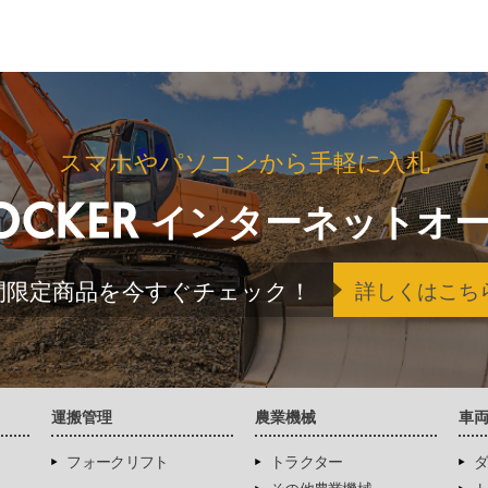
スマホやパソコンから手軽に入札
インターネットオ
間限定商品を今すぐチェック！
詳しくはこち
運搬管理
農業機械
車
フォークリフト
トラクター
ダ