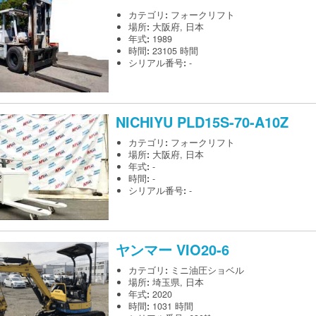
カテゴリ
:
フォークリフト
場所
:
大阪府, 日本
年式
:
1989
時間
:
23105 時間
シリアル番号
:
-
NICHIYU
PLD15S-70-A10Z
カテゴリ
:
フォークリフト
場所
:
大阪府, 日本
年式
:
-
時間
:
-
シリアル番号
:
-
ヤンマー
VIO20-6
カテゴリ
:
ミニ油圧ショベル
場所
:
埼玉県, 日本
年式
:
2020
時間
:
1031 時間