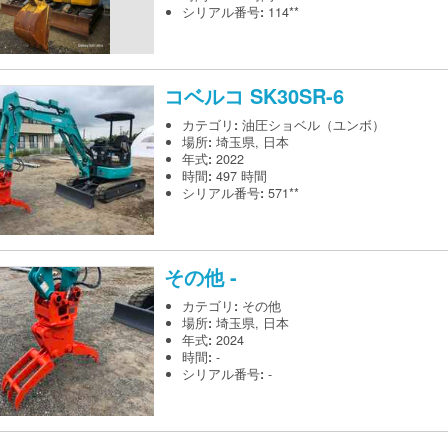
シリアル番号
:
114**
コベルコ
SK30SR-6
カテゴリ
:
油圧ショベル（ユンボ）
場所
:
埼玉県, 日本
年式
:
2022
時間
:
497 時間
シリアル番号
:
571**
その他
-
カテゴリ
:
その他
場所
:
埼玉県, 日本
年式
:
2024
時間
:
-
シリアル番号
:
-