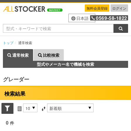
無料会員登録
ログイン
0569-58-1822
日本語
検索
トップ
通常検索
通常検索
比較検索
型式やメーカー名で機械を検索
グレーダー
検索結果
Search conditions
件数
並び替え条件
0
件