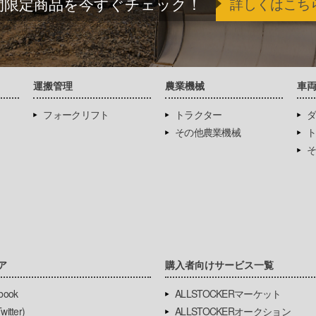
間限定商品を今すぐチェック！
詳しくはこち
運搬管理
農業機械
車
フォークリフト
トラクター
ダ
その他農業機械
ト
そ
ア
購入者向けサービス一覧
book
ALLSTOCKERマーケット
itter)
ALLSTOCKERオークション