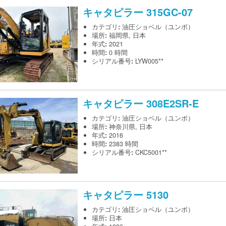
キャタピラー
315GC-07
カテゴリ
:
油圧ショベル（ユンボ）
場所
:
福岡県, 日本
年式
:
2021
時間
:
0 時間
シリアル番号
:
LYW005**
キャタピラー
308E2SR-E
カテゴリ
:
油圧ショベル（ユンボ）
場所
:
神奈川県, 日本
年式
:
2016
時間
:
2383 時間
シリアル番号
:
CKC5001**
キャタピラー
5130
カテゴリ
:
油圧ショベル（ユンボ）
場所
:
日本