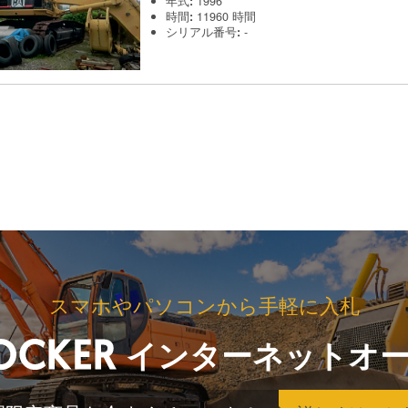
年式
:
1996
時間
:
11960 時間
シリアル番号
:
-
スマホやパソコンから手軽に入札
インターネットオ