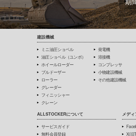
期
建設機械
ミニ油圧ショベル
発電機
油圧ショベル（ユンボ）
溶接機
ホイールローダー
コンプレッサ
ブルドーザー
小物建設機械
ローラー
その他建設機械
グレーダー
フィニッシャー
クレーン
ALLSTOCKERについて
メディ
サービスガイド
Face
無料会員登録
X(旧Tw