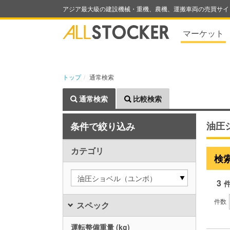
アジア最大級の建設機械・重機、農機、運搬車両の売買サイ
マーケット
トップ
通常検索
通常検索
比較検索
油圧
条件で絞り込み
カテゴリ
検
油圧ショベル（ユンボ）
3
件数
スペック
運転整備重量 (kg)