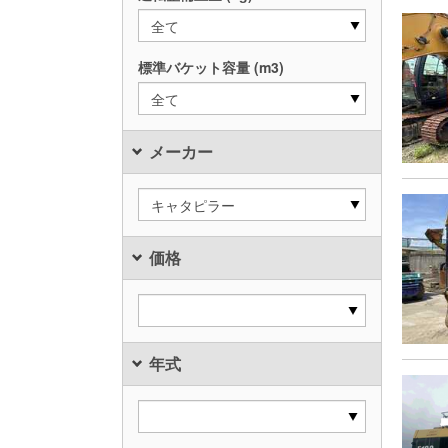
全て
標準バケット容量 (m3)
全て
メーカー
キャタピラー
価格
年式