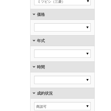
ミツビシ（三菱）
価格
年式
時間
成約状況