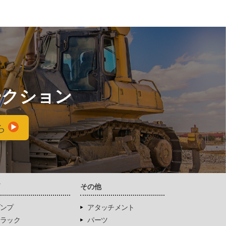
ークション
ら
両
その他
ンプ
アタッチメント
ラック
パーツ