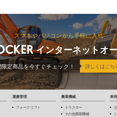
スマホやパソコンから手軽に入札
インターネットオ
間限定商品を今すぐチェック！
詳しくはこち
運搬管理
農業機械
車
フォークリフト
トラクター
ダ
その他農業機械
ト