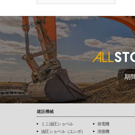
期
建設機械
ミニ油圧ショベル
発電機
油圧ショベル（ユンボ）
溶接機