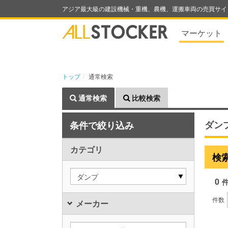
アジア最大級の建設機械・重機、農機、運搬車両の売買サイ
マーケット
トップ
通常検索
通常検索
比較検索
ダン
条件で絞り込み
カテゴリ
検
ダンプ
0
件数
メーカー