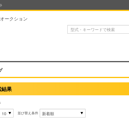
ト
オークション
プ
索結果
件
並び替え条件