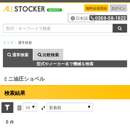
無料会員登録
ログイン
0569-58-1822
日本語
検索
トップ
通常検索
通常検索
比較検索
型式やメーカー名で機械を検索
ミニ油圧ショベル
検索結果
Search conditions
件数
並び替え条件
0
件