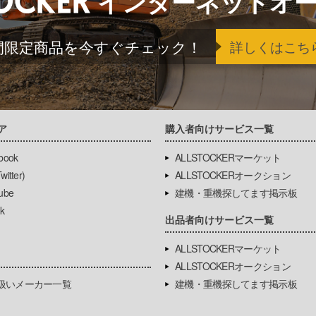
インターネットオ
間限定商品を今すぐチェック！
詳しくはこち
ア
購入者向けサービス一覧
book
ALLSTOCKERマーケット
itter)
ALLSTOCKERオークション
ube
建機・重機探してます掲示板
k
出品者向けサービス一覧
ALLSTOCKERマーケット
ALLSTOCKERオークション
扱いメーカー一覧
建機・重機探してます掲示板