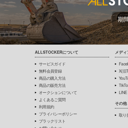
期
ALLSTOCKERについて
メディ
サービスガイド
Face
無料会員登録
X(旧Tw
商品の購入方法
YouT
商品の販売方法
TikTo
オークションについて
LINE
よくあるご質問
その他
利用規約
プライバシーポリシー
取り
ブラックリスト