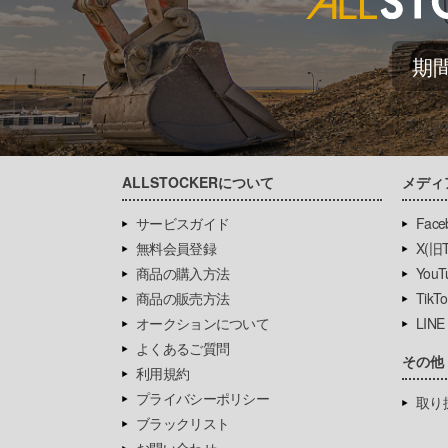
期
ALLSTOCKERについて
メディ
サービスガイド
Face
無料会員登録
X(旧Tw
商品の購入方法
YouT
商品の販売方法
TikTo
オークションについて
LINE
よくあるご質問
その他
利用規約
プライバシーポリシー
取り
ブラックリスト