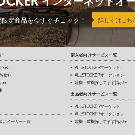
インターネットオ
間限定商品を今すぐチェック！
詳しくはこち
ア
購入者向けサービス一覧
book
ALLSTOCKERマーケット
itter)
ALLSTOCKERオークション
ube
建機・重機探してます掲示板
k
出品者向けサービス一覧
ALLSTOCKERマーケット
ALLSTOCKERオークション
扱いメーカー一覧
建機・重機探してます掲示板