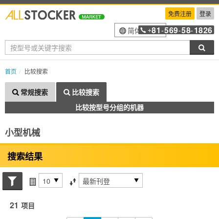
免费注册
登录
81
569
58
1826
简体中文
+
-
-
-
搜索
首页
比较搜索
常规搜索
比较搜索
比较按型号分组的机器
小型机械
搜索结果
搜索状态
每页项目
排序方式
21
项目