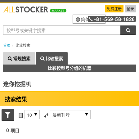
免费注册
登录
81
569
58
1826
简体中文
+
-
-
-
搜索
首页
比较搜索
常规搜索
比较搜索
比较按型号分组的机器
迷你挖掘机
搜索结果
搜索状态
每页项目
排序方式
0
项目