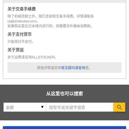
关于交易手续费
除了机械货款之外，我们还收取交易手续费。详情请联系
cs@allstocker.com。
如果购买是在日本境内进行的，则需要另外缴纳消费税。
关于支付货币
只能用日币支付。
关于货运
关于运费请咨询ALLSTOCKER。
其他详情请咨询
常见疑问请查询
里。
从这里也可以搜索
Se