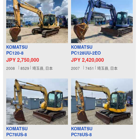
KOMATSU
KOMATSU
PC120-8
PC128UU-2EO
JPY 2,750,000
JPY 2,420,000
2008
8529
埼玉县, 日本
2007
7451
埼玉县, 日本
KOMATSU
KOMATSU
PC78US-8
PC78US-8