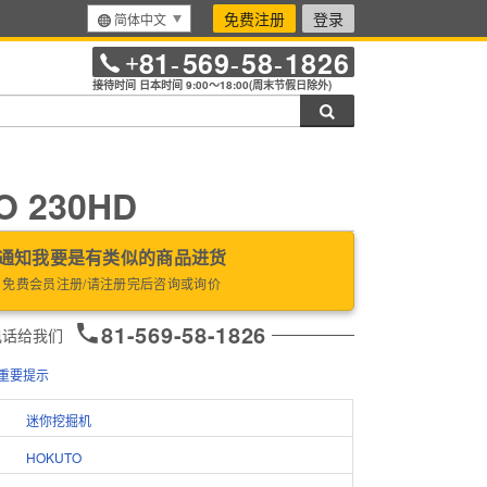
免费注册
登录
简体中文
81
569
58
1826
+
-
-
-
接待时间 日本时间 9:00～18:00(周末节假日除外)
搜索
O 230HD
通知我要是有类似的商品进货
免费会员注册/请注册完后咨询或询价
81-569-58-1826
电话给我们
重要提示
迷你挖掘机
HOKUTO