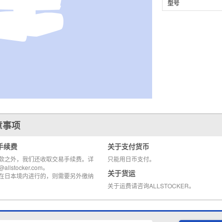
型号
意事项
手续费
关于支付货币
款之外，我们还收取交易手续费。详
只能用日币支付。
llstocker.com。
关于货运
在日本境内进行的，则需要另外缴纳
关于运费请咨询ALLSTOCKER。