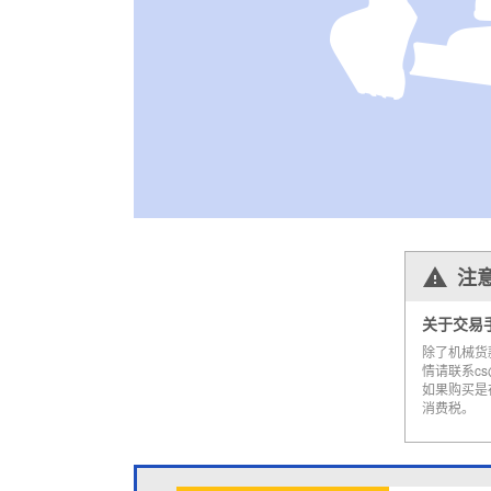
注
关于交易
除了机械货
情请联系cs@a
如果购买是
消费税。