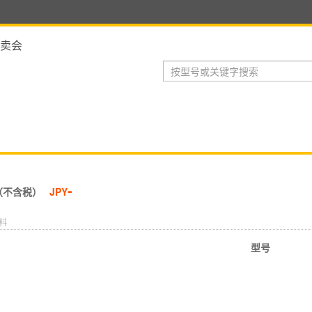
卖会
-
（不含税）
JPY
料
型号