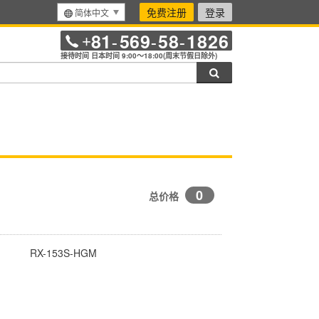
免费注册
登录
简体中文
81
569
58
1826
+
-
-
-
接待时间 日本时间 9:00～18:00(周末节假日除外)
搜索
0
总价格
RX-153S-HGM