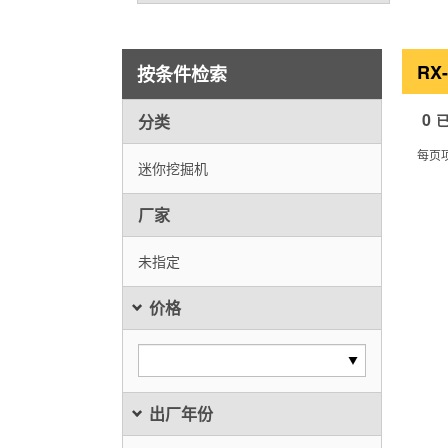
RX
按条件检索
0
分类
每页
迷你挖掘机
厂家
未指定
价格
出厂年份