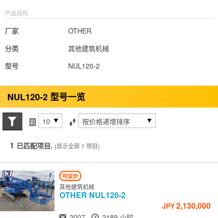
产品资料
厂家
OTHER
分类
其他建筑机械
型号
NUL120-2
NUL120-2 型号一览
搜索状态
每页项目
排序方式
1
已匹配项目.
(显示全部 1 项目)
可议价
其他建筑机械
OTHER
NUL120-2
2,130,000
JPY
出厂年份
小时
2007
2189 小时