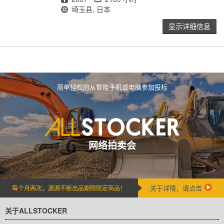
地点
埼玉县, 日本
显示详细信息
简单轻松的从智能手机或电脑参加投标
网络拍卖会
关于详情，请点击
每个月两次，源源不断出品期限限定商品！
关于ALLSTOCKER