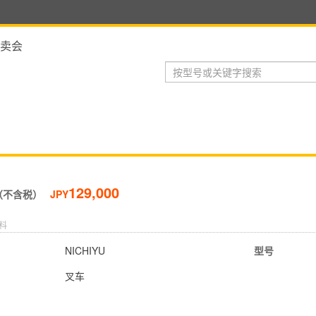
卖会
129,000
（不含税）
JPY
料
NICHIYU
型号
叉车