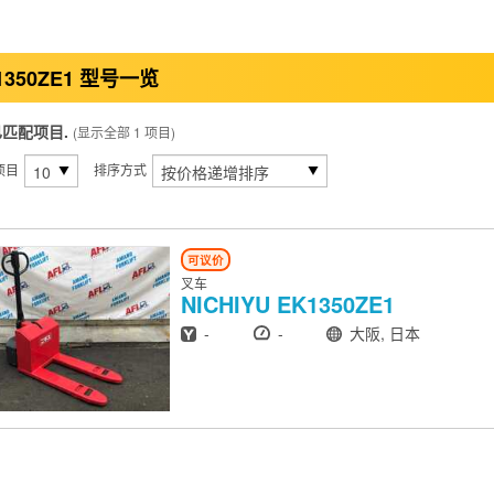
1350ZE1 型号一览
已匹配项目.
(显示全部 1 项目)
项目
排序方式
可议价
叉车
NICHIYU
EK1350ZE1
出厂年份
小时
地点
-
-
大阪, 日本