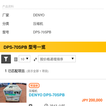
产品资料
厂家
DENYO
分类
压缩机
型号
DPS-70SPB
DPS-70SPB 型号一览
搜索状态
每页项目
排序方式
1
已匹配项目.
(显示全部 1 项目)
可议价
压缩机
DENYO
DPS-70SPB
200,000
JPY
出厂年份
小时
-
2543 小时