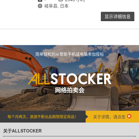
地点
岐阜县, 日本
显示详细信息
简单轻松的从智能手机或电脑参加投标
网络拍卖会
关于详情，请点击
每个月两次，源源不断出品期限限定商品！
关于ALLSTOCKER