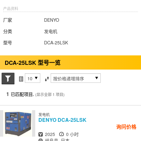
产品资料
厂家
DENYO
分类
发电机
型号
DCA-25LSK
DCA-25LSK 型号一览
搜索状态
每页项目
排序方式
1
已匹配项目.
(显示全部 1 项目)
发电机
DENYO
DCA-25LSK
询问价格
出厂年份
小时
2025
0 小时
地点
岐阜县, 日本