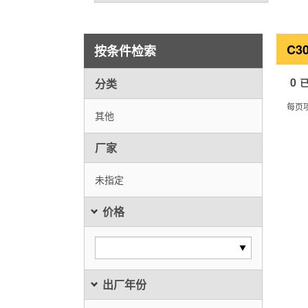
C3
按条件检索
0
分类
每页
其他
厂家
未指定
价格
出厂年份