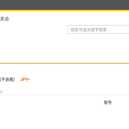
卖会
-
（不含税）
JPY
料
型号