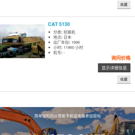
收藏
CAT
5130
分类
:
挖掘机
地点
:
日本
出厂年份
:
1996
小时
:
11960 小时
机号
:
-
询问价格
显示详细信息
收藏
简单轻松的从智能手机或电脑参加投标