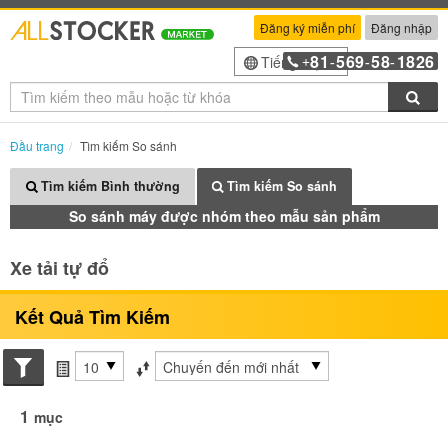
Đăng ký miễn phí
Đăng nhập
81
569
58
1826
Tiếng Việt
+
-
-
-
Tìm
Đầu trang
Tìm kiếm So sánh
Tìm kiếm Bình thường
Tìm kiếm So sánh
So sánh máy được nhóm theo mẫu sản phẩm
Xe tải tự đổ
Kết Quả Tìm Kiếm
Search conditions
các mục mỗi trang
Sắp xếp theo
1
mục