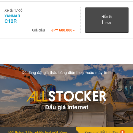
Xe tải tự đổ
YANMAR
Hiển thị
C12R
1
mục
Giá đấu
JPY
600,000
-
Dễ dàng đặt giá thầu bằng điện thoại hoặc máy tính.
Đấu giá internet
Xem chi tiết tại đây.
Mỗi tháng 2 lần, nhiều loai mặt hàng.